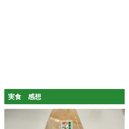
実食 感想