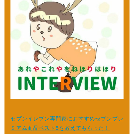
セブンイレブン専門家におすすめセブンプレ
ミアム商品ベスト5を教えてもらった！