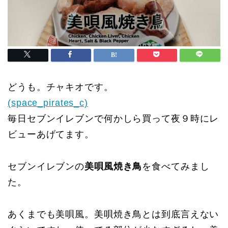
どうも。チャキオです。
(space_pirates_c)
毎日セブンイレブンで何かしら買って夜９時にレ
ビューあげてます。
セブンイレブンの
美唄風焼き鳥
を食べてみまし
た。
あくまでも美唄風。美唄焼き鳥とは到底言えない