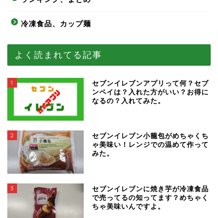
冷凍食品、カップ麺
よく読まれてる記事
1
セブンイレブンアプリって何？セブ
ンペイは？入れた方がいい？お得に
なるの？入れてみた。
2
セブンイレブン小籠包がめちゃくち
ゃ美味い！レンジでの温めて作って
みた。
3
セブンイレブンに焼き芋が冷凍食品
で売ってるの知ってます？めちゃく
ちゃ美味いんですよ。