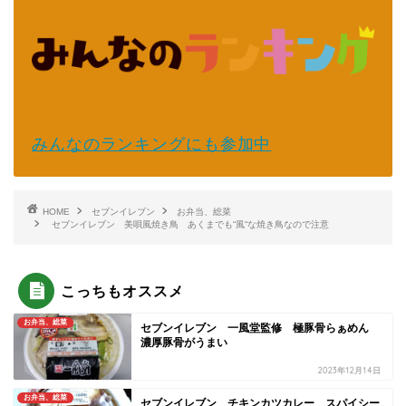
みんなのランキングにも参加中
HOME
セブンイレブン
お弁当、総菜
セブンイレブン 美唄風焼き鳥 あくまでも“風“な焼き鳥なので注意
こっちもオススメ
お弁当、総菜
セブンイレブン 一風堂監修 極豚骨らぁめん
濃厚豚骨がうまい
2023年12月14日
お弁当、総菜
セブンイレブン チキンカツカレー スパイシー