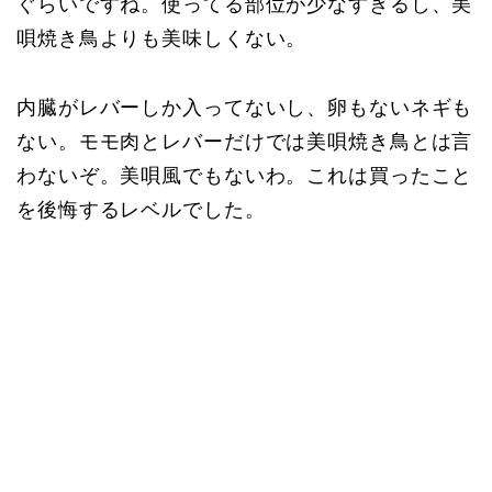
ぐらいですね。使ってる部位が少なすぎるし、美
唄焼き鳥よりも美味しくない。
内臓がレバーしか入ってないし、卵もないネギも
ない。モモ肉とレバーだけでは美唄焼き鳥とは言
わないぞ。美唄風でもないわ。これは買ったこと
を後悔するレベルでした。