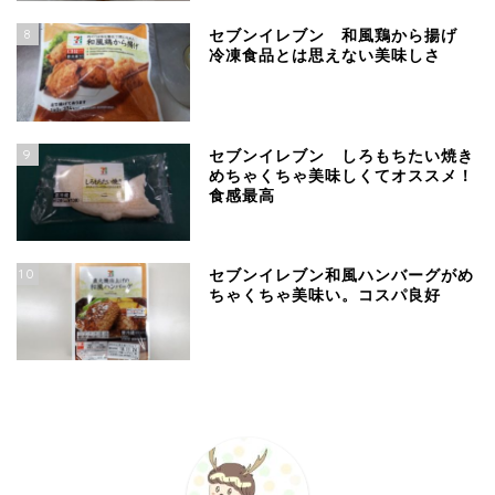
8
セブンイレブン 和風鶏から揚げ
冷凍食品とは思えない美味しさ
9
セブンイレブン しろもちたい焼き
めちゃくちゃ美味しくてオススメ！
食感最高
10
セブンイレブン和風ハンバーグがめ
ちゃくちゃ美味い。コスパ良好