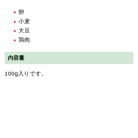
卵
小麦
大豆
鶏肉
内容量
100g入りです。