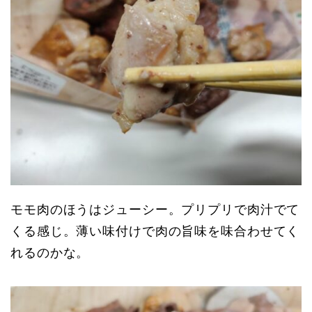
モモ肉のほうはジューシー。プリプリで肉汁でて
くる感じ。薄い味付けで肉の旨味を味合わせてく
れるのかな。