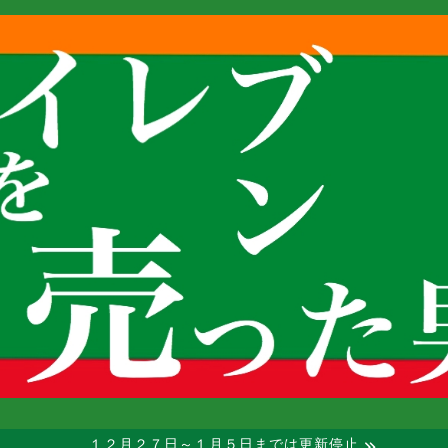
１２月２７日～１月５日までは更新停止