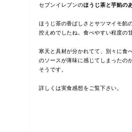
セブンイレブンの
ほうじ茶と芋餡の
ほうじ茶の香ばしさとサツマイモ餡
控えめでしたね。食べやすい程度の
寒天と具材が分かれてて、別々に食
のソースが薄味に感じてしまったの
そうです。
詳しくは実食感想をご覧下さい。