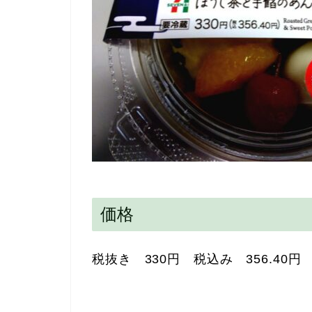
価格
税抜き 330円 税込み 356.40円