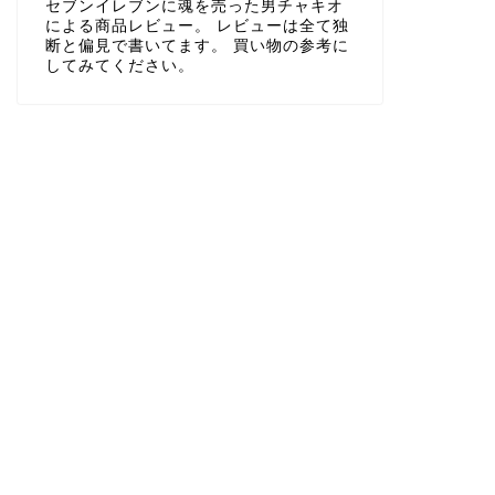
セブンイレブンに魂を売った男チャキオ
による商品レビュー。 レビューは全て独
断と偏見で書いてます。 買い物の参考に
してみてください。