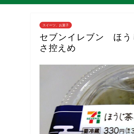
スイーツ、お菓子
セブンイレブン ほう
さ控えめ