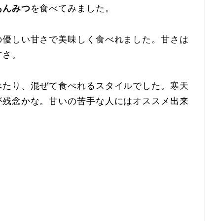
あんみつ
を食べてみました。
の優しい甘さで美味しく食べれました。甘さは
甘さ。
べたり、混ぜて食べれるスタイルでした。寒天
が残念かな。甘いの苦手な人にはオススメ出来