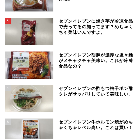
3
セブンイレブンに焼き芋が冷凍食品
で売ってるの知ってます？めちゃく
ちゃ美味いんですよ。
4
セブンイレブン胡麻が濃厚な坦々麺
がメチャクチャ美味い。これが冷凍
食品なの？
5
セブンイレブンの酢もつ柚子ポン酢
タレがサッパリしていて美味しい。
6
セブンイレブン牛ホルモン焼がめち
ゃくちゃレベル高い。これは買い！