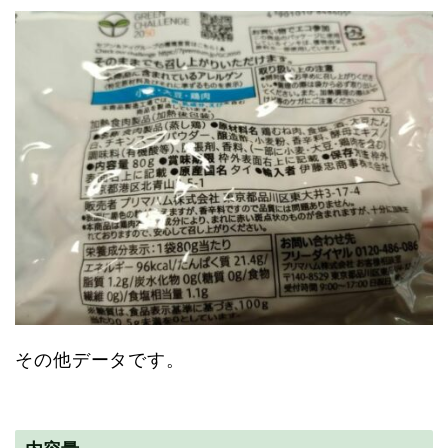
その他データです。