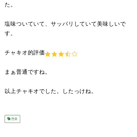
た。
塩味ついていて、サッパリしていて美味しいで
す。
チャキオ的評価
まぁ普通ですね。
以上チャキオでした。したっけね。
惣菜