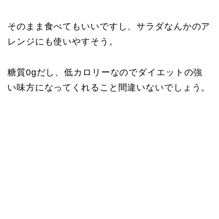
そのまま食べてもいいですし、サラダなんかのア
レンジにも使いやすそう。
糖質0gだし、低カロリーなのでダイエットの強
い味方になってくれること間違いないでしょう。