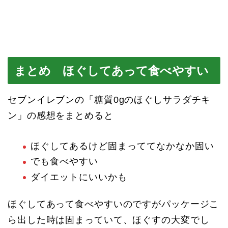
まとめ ほぐしてあって食べやすい
セブンイレブンの「糖質0gのほぐしサラダチキ
ン」の感想をまとめると
ほぐしてあるけど固まっててなかなか固い
でも食べやすい
ダイエットにいいかも
ほぐしてあって食べやすいのですがパッケージこ
ら出した時は固まっていて、ほぐすの大変でし