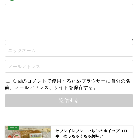
次回のコメントで使用するためブラウザーに自分の名
前、メールアドレス、サイトを保存する。
セブンイレブン いちごのホイップコロ
ネ めっちゃくちゃ美味い