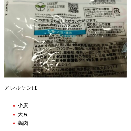
アレルゲンは
小麦
大豆
鶏肉