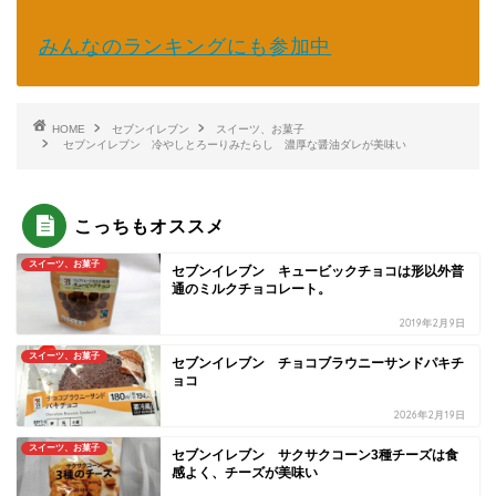
みんなのランキングにも参加中
HOME
セブンイレブン
スイーツ、お菓子
セブンイレブン 冷やしとろーりみたらし 濃厚な醤油ダレが美味い
こっちもオススメ
スイーツ、お菓子
セブンイレブン キュービックチョコは形以外普
通のミルクチョコレート。
2019年2月9日
スイーツ、お菓子
セブンイレブン チョコブラウニーサンドパキチ
ョコ
2026年2月19日
スイーツ、お菓子
セブンイレブン サクサクコーン3種チーズは食
感よく、チーズが美味い