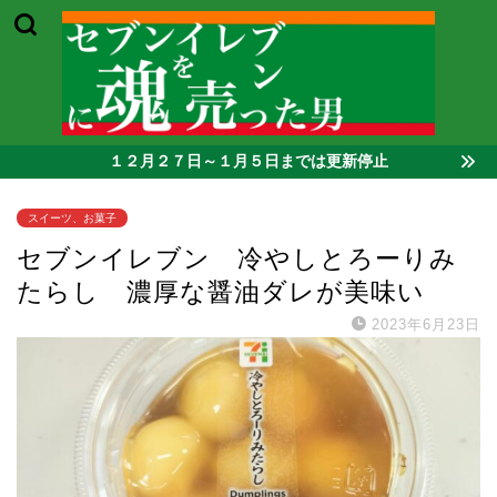
１２月２７日～１月５日までは更新停止
スイーツ、お菓子
セブンイレブン 冷やしとろーりみ
たらし 濃厚な醤油ダレが美味い
2023年6月23日