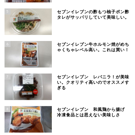
5
セブンイレブンの酢もつ柚子ポン酢
タレがサッパリしていて美味しい。
6
セブンイレブン牛ホルモン焼がめち
ゃくちゃレベル高い。これは買い！
7
セブンイレブン レバニラ！が美味
い。クオリティ高いのでオススメす
ぎる
8
セブンイレブン 和風鶏から揚げ
冷凍食品とは思えない美味しさ