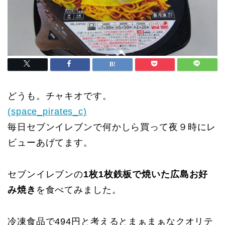
どうも。チャキオです。
(space_pirates_c)
毎日セブンイレブンで何かしら買って夜９時にレ
ビューあげてます。
セブンイレブンの
1枚1枚鉄板で焼いた広島お好
み焼き
を食べてみました。
冷凍食品で494円と考えるとまぁまぁなクオリテ