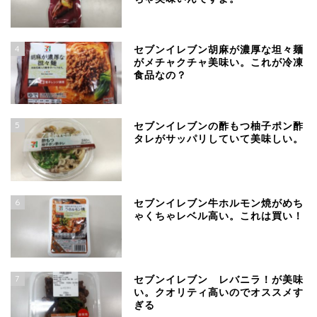
4
セブンイレブン胡麻が濃厚な坦々麺
がメチャクチャ美味い。これが冷凍
食品なの？
5
セブンイレブンの酢もつ柚子ポン酢
タレがサッパリしていて美味しい。
6
セブンイレブン牛ホルモン焼がめち
ゃくちゃレベル高い。これは買い！
7
セブンイレブン レバニラ！が美味
い。クオリティ高いのでオススメす
ぎる