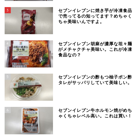
3
セブンイレブンに焼き芋が冷凍食品
で売ってるの知ってます？めちゃく
ちゃ美味いんですよ。
4
セブンイレブン胡麻が濃厚な坦々麺
がメチャクチャ美味い。これが冷凍
食品なの？
5
セブンイレブンの酢もつ柚子ポン酢
タレがサッパリしていて美味しい。
6
セブンイレブン牛ホルモン焼がめち
ゃくちゃレベル高い。これは買い！