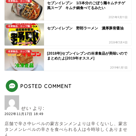
冷凍食品、カップ麺
セブンイレブン 1/3本分のごぼう麺キムチチゲ
風スープ キムチ鍋食べてるみたい
2021年9月11日
冷凍食品、カップ麺
セブンイレブン 野郎ラーメン 濃厚豚骨醤油
2026年3月4日
冷凍食品、カップ麺
[2018年]セブンイレブンの冷凍食品が美味いので
まとめたよ[2019年オススメ]
2019年1月1日
POSTED COMMENT
せい
より:
2022年11月17日 18:49
店舗で辛さ中レベルの蒙古タンメンよりは辛くないし、蒙古
タンメンレベルの辛さを食べられる人は今時珍しくありませ
ん。