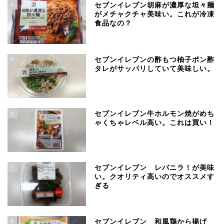
4
セブンイレブン胡麻が濃厚な坦々麺
がメチャクチャ美味い。これが冷凍
食品なの？
5
セブンイレブンの酢もつ柚子ポン酢
タレがサッパリしていて美味しい。
6
セブンイレブン牛ホルモン焼がめち
ゃくちゃレベル高い。これは買い！
7
セブンイレブン レバニラ！が美味
い。クオリティ高いのでオススメす
ぎる
8
セブンイレブン 和風鶏から揚げ