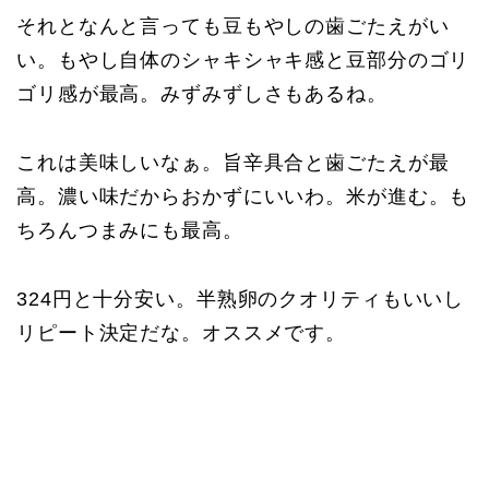
それとなんと言っても豆もやしの歯ごたえがい
い。もやし自体のシャキシャキ感と豆部分のゴリ
ゴリ感が最高。みずみずしさもあるね。
これは美味しいなぁ。旨辛具合と歯ごたえが最
高。濃い味だからおかずにいいわ。米が進む。も
ちろんつまみにも最高。
324円と十分安い。半熟卵のクオリティもいいし
リピート決定だな。オススメです。