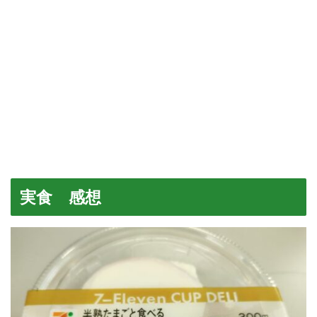
実食 感想