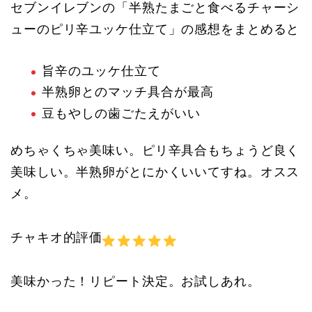
セブンイレブンの「半熟たまごと食べるチャーシ
ューのピリ辛ユッケ仕立て」の感想をまとめると
旨辛のユッケ仕立て
半熟卵とのマッチ具合が最高
豆もやしの歯ごたえがいい
めちゃくちゃ美味い。ピリ辛具合もちょうど良く
美味しい。半熟卵がとにかくいいてすね。オスス
メ。
チャキオ的評価
美味かった！リピート決定。お試しあれ。