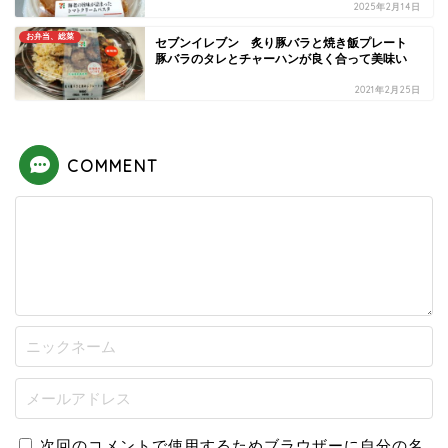
2025年2月14日
お弁当、総菜
セブンイレブン 炙り豚バラと焼き飯プレート
豚バラのタレとチャーハンが良く合って美味い
2021年2月25日
COMMENT
次回のコメントで使用するためブラウザーに自分の名