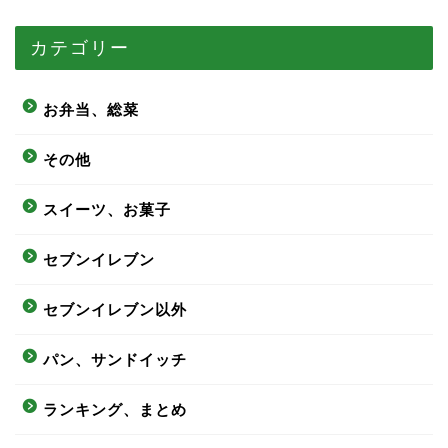
カテゴリー
お弁当、総菜
その他
スイーツ、お菓子
セブンイレブン
セブンイレブン以外
パン、サンドイッチ
ランキング、まとめ