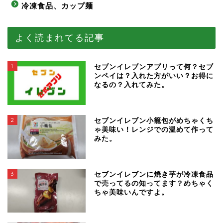
冷凍食品、カップ麺
よく読まれてる記事
1
セブンイレブンアプリって何？セブ
ンペイは？入れた方がいい？お得に
なるの？入れてみた。
2
セブンイレブン小籠包がめちゃくち
ゃ美味い！レンジでの温めて作って
みた。
3
セブンイレブンに焼き芋が冷凍食品
で売ってるの知ってます？めちゃく
ちゃ美味いんですよ。