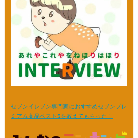
セブンイレブン専門家におすすめセブンプレ
ミアム商品ベスト5を教えてもらった！