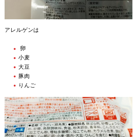
アレルゲンは
卵
小麦
大豆
豚肉
りんご