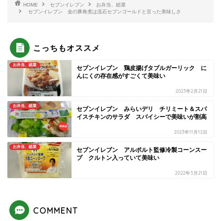
HOME
セブンイレブン
お弁当、総菜
セブンイレブン 金の豚角煮は流石セブンゴールドと言った美味しさ
こっちもオススメ
お弁当、総菜
セブンイレブン 鶏皮揚げタブルガーリック に
んにくの存在感がすごくて美味い
2023年2月21日
お弁当、総菜
セブンイレブン みらいデリ チリミート＆スパ
イスチキンのサラダ スパイシーで美味いが割高
2023年11月12日
お弁当、総菜
セブンイレブン アルポルト監修冷製コーンスー
プ クルトン入っていて美味い
2022年5月21日
COMMENT