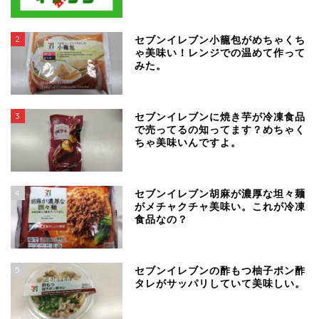
2
セブンイレブン小籠包がめちゃくち
ゃ美味い！レンジでの温めて作って
みた。
3
セブンイレブンに焼き芋が冷凍食品
で売ってるの知ってます？めちゃく
ちゃ美味いんですよ。
4
セブンイレブン胡麻が濃厚な坦々麺
がメチャクチャ美味い。これが冷凍
食品なの？
5
セブンイレブンの酢もつ柚子ポン酢
タレがサッパリしていて美味しい。