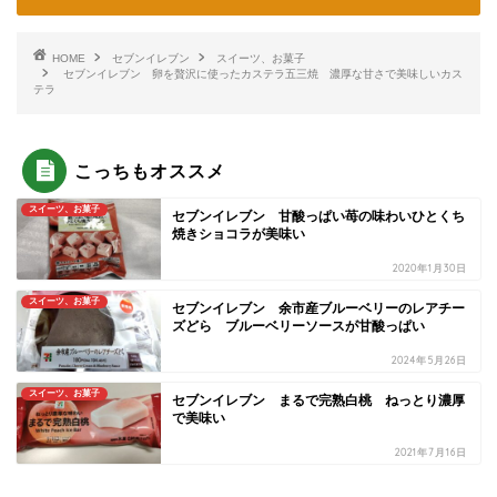
HOME
セブンイレブン
スイーツ、お菓子
セブンイレブン 卵を贅沢に使ったカステラ五三焼 濃厚な甘さで美味しいカス
テラ
こっちもオススメ
スイーツ、お菓子
セブンイレブン 甘酸っぱい苺の味わいひとくち
焼きショコラが美味い
2020年1月30日
スイーツ、お菓子
セブンイレブン 余市産ブルーベリーのレアチー
ズどら ブルーベリーソースが甘酸っぱい
2024年5月26日
スイーツ、お菓子
セブンイレブン まるで完熟白桃 ねっとり濃厚
で美味い
2021年7月16日