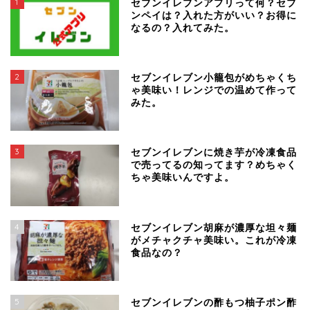
1
セブンイレブンアプリって何？セブ
ンペイは？入れた方がいい？お得に
なるの？入れてみた。
2
セブンイレブン小籠包がめちゃくち
ゃ美味い！レンジでの温めて作って
みた。
3
セブンイレブンに焼き芋が冷凍食品
で売ってるの知ってます？めちゃく
ちゃ美味いんですよ。
4
セブンイレブン胡麻が濃厚な坦々麺
がメチャクチャ美味い。これが冷凍
食品なの？
5
セブンイレブンの酢もつ柚子ポン酢