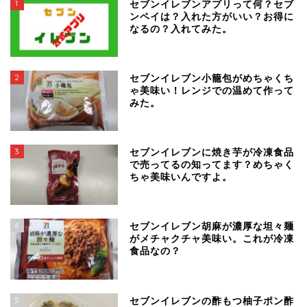
1
セブンイレブンアプリって何？セブ
ンペイは？入れた方がいい？お得に
なるの？入れてみた。
2
セブンイレブン小籠包がめちゃくち
ゃ美味い！レンジでの温めて作って
みた。
3
セブンイレブンに焼き芋が冷凍食品
で売ってるの知ってます？めちゃく
ちゃ美味いんですよ。
4
セブンイレブン胡麻が濃厚な坦々麺
がメチャクチャ美味い。これが冷凍
食品なの？
5
セブンイレブンの酢もつ柚子ポン酢