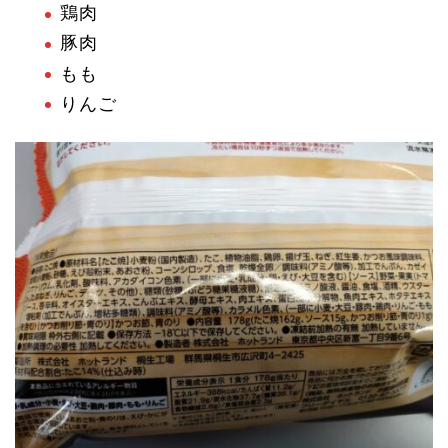
鶏肉
豚肉
もも
りんご