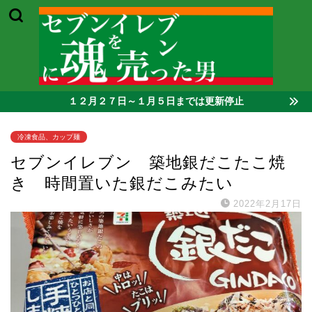
１２月２７日～１月５日までは更新停止
冷凍食品、カップ麺
セブンイレブン 築地銀だこたこ焼
き 時間置いた銀だこみたい
2022年2月17日