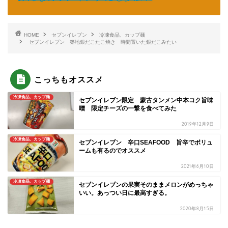
HOME
セブンイレブン
冷凍食品、カップ麺
セブンイレブン 築地銀だこたこ焼き 時間置いた銀だこみたい
こっちもオススメ
冷凍食品、カップ麺
セブンイレブン限定 蒙古タンメン中本コク旨味
噌 限定チーズの一撃を食べてみた
2019年12月9日
冷凍食品、カップ麺
セブンイレブン 辛口SEAFOOD 旨辛でボリュ
ームも有るのでオススメ
2021年6月10日
冷凍食品、カップ麺
セブンイレブンの果実そのままメロンがめっちゃ
いい。あっつい日に最高すぎる。
2020年8月15日