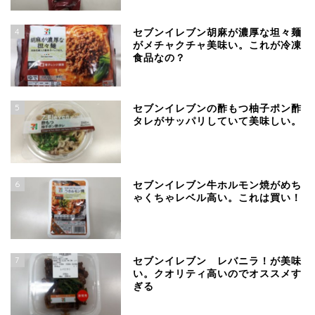
4
セブンイレブン胡麻が濃厚な坦々麺
がメチャクチャ美味い。これが冷凍
食品なの？
5
セブンイレブンの酢もつ柚子ポン酢
タレがサッパリしていて美味しい。
6
セブンイレブン牛ホルモン焼がめち
ゃくちゃレベル高い。これは買い！
7
セブンイレブン レバニラ！が美味
い。クオリティ高いのでオススメす
ぎる