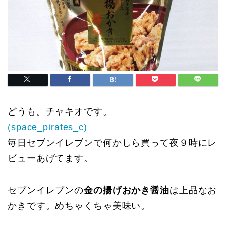
どうも。チャキオです。
(space_pirates_c)
毎日セブンイレブンで何かしら買って夜９時にレ
ビューあげてます。
セブンイレブンの
金の揚げおかき醤油
は上品なお
かきです。めちゃくちゃ美味い。