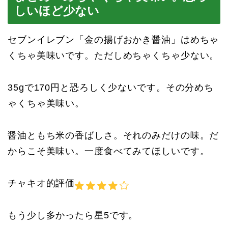
しいほど少ない
セブンイレブン「金の揚げおかき醤油」はめちゃ
くちゃ美味いです。ただしめちゃくちゃ少ない。
35gで170円と恐ろしく少ないです。その分めち
ゃくちゃ美味い。
醤油ともち米の香ばしさ。それのみだけの味。だ
からこそ美味い。一度食べてみてほしいです。
チャキオ的評価
もう少し多かったら星5です。