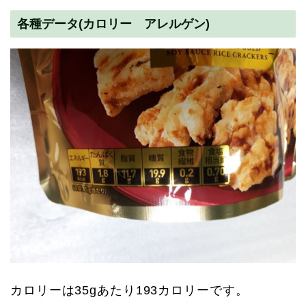
各種データ(カロリー アレルゲン)
カロリーは35gあたり193カロリーです。