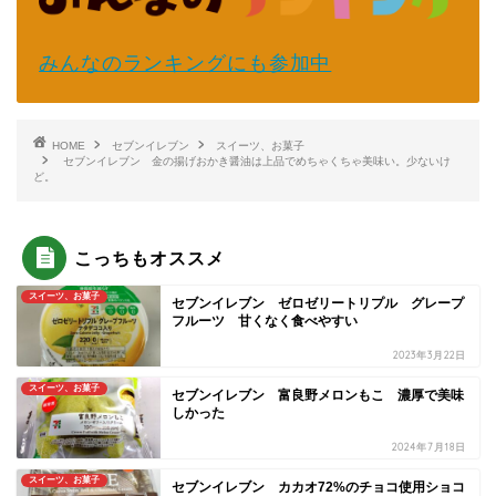
みんなのランキングにも参加中
HOME
セブンイレブン
スイーツ、お菓子
セブンイレブン 金の揚げおかき醤油は上品でめちゃくちゃ美味い。少ないけ
ど。
こっちもオススメ
スイーツ、お菓子
セブンイレブン ゼロゼリートリプル グレープ
フルーツ 甘くなく食べやすい
2023年3月22日
スイーツ、お菓子
セブンイレブン 富良野メロンもこ 濃厚で美味
しかった
2024年7月18日
スイーツ、お菓子
セブンイレブン カカオ72%のチョコ使用ショコ