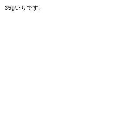
35gいりです。