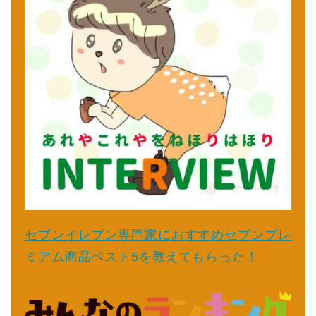
セブンイレブン専門家におすすめセブンプレ
ミアム商品ベスト5を教えてもらった！