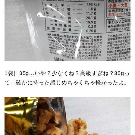
1袋に35g…いや？少なくね？高級すぎね？35gっ
て…確かに持った感じめちゃくちゃ軽かったよ。