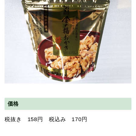
価格
税抜き 158円 税込み 170円