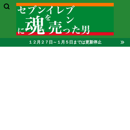
１２月２７日～１月５日までは更新停止