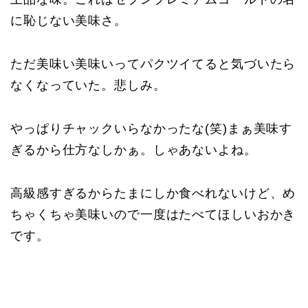
に恥じない美味さ。
ただ美味い美味いってパクツイてると気づいたら
なくなっていた。悲しみ。
やっぱりチャックいらなかったな(笑)まぁ美味す
ぎるから仕方なしかぁ。しゃあないよね。
高級感すぎるからたまにしか食べれないけど、め
ちゃくちゃ美味いので一度はたべてほしいおかき
です。