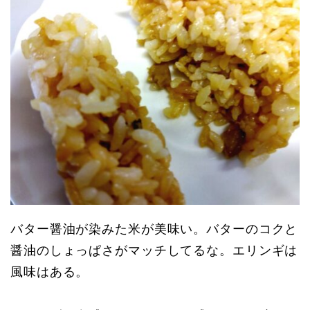
バター醤油が染みた米が美味い。バターのコクと
醤油のしょっぱさがマッチしてるな。エリンギは
風味はある。