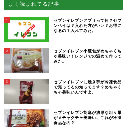
よく読まれてる記事
1
セブンイレブンアプリって何？セブ
ンペイは？入れた方がいい？お得に
なるの？入れてみた。
2
セブンイレブン小籠包がめちゃくち
ゃ美味い！レンジでの温めて作って
みた。
3
セブンイレブンに焼き芋が冷凍食品
で売ってるの知ってます？めちゃく
ちゃ美味いんですよ。
4
セブンイレブン胡麻が濃厚な坦々麺
がメチャクチャ美味い。これが冷凍
食品なの？