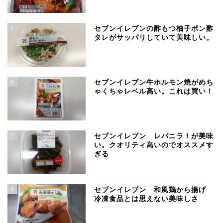
5
セブンイレブンの酢もつ柚子ポン酢
タレがサッパリしていて美味しい。
6
セブンイレブン牛ホルモン焼がめち
ゃくちゃレベル高い。これは買い！
7
セブンイレブン レバニラ！が美味
い。クオリティ高いのでオススメす
ぎる
8
セブンイレブン 和風鶏から揚げ
冷凍食品とは思えない美味しさ