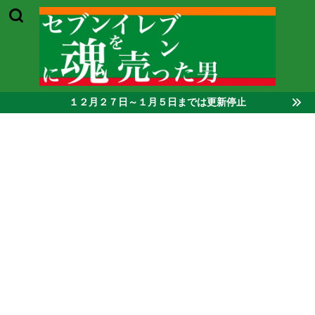
１２月２７日～１月５日までは更新停止