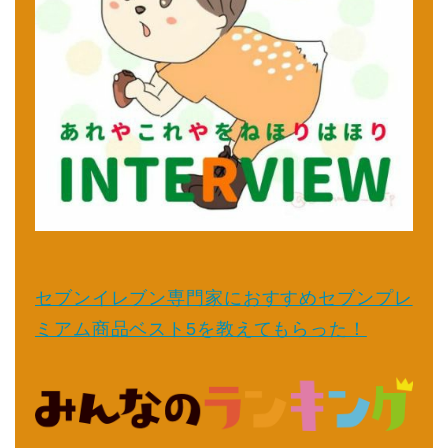
セブンイレブン専門家におすすめセブンプレ
ミアム商品ベスト5を教えてもらった！