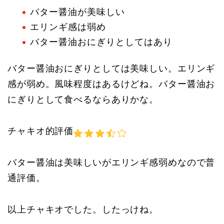
バター醤油が美味しい
エリンギ感は弱め
バター醤油おにぎりとしてはあり
バター醤油おにぎりとしては美味しい。エリンギ
感が弱め。風味程度はあるけどね。バター醤油お
にぎりとして食べるならありかな。
チャキオ的評価
バター醤油は美味しいがエリンギ感弱めなので普
通評価。
以上チャキオでした。したっけね。