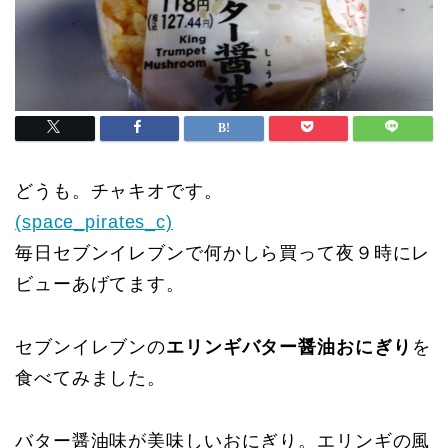
どうも。チャキオです。
(space_pirates_c)
毎日セブンイレブンで何かしら買って夜９時にレ
ビューあげてます。
セブンイレブンの
エリンギバター醤油おにぎり
を
食べてみました。
バター醤油味が美味しいおにぎり。エリンギの風