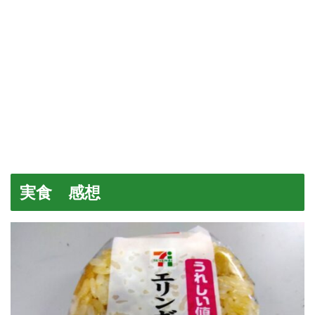
実食 感想