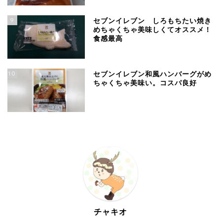
9
セブンイレブン しろもちたい焼き
めちゃくちゃ美味しくてオススメ！
食感最高
10
セブンイレブン和風ハンバーグがめ
ちゃくちゃ美味い。コスパ良好
チャキオ