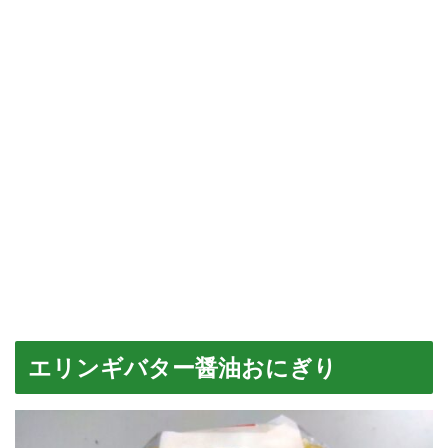
エリンギバター醤油おにぎり