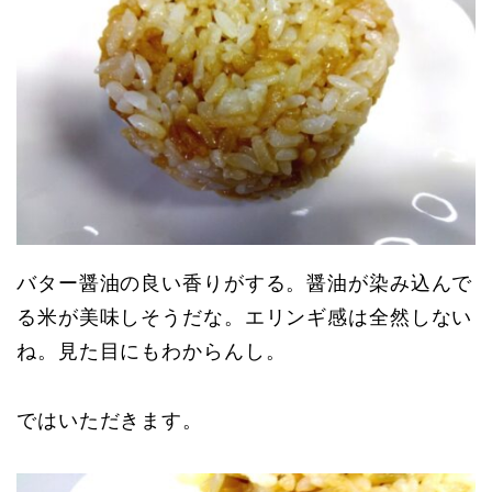
バター醤油の良い香りがする。醤油が染み込んで
る米が美味しそうだな。エリンギ感は全然しない
ね。見た目にもわからんし。
ではいただきます。