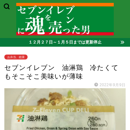
１２月２７日～１月５日までは更新停止
お弁当、総菜
セブンイレブン 油淋鶏 冷たくて
もそこそこ美味いが薄味
2022年9月9日