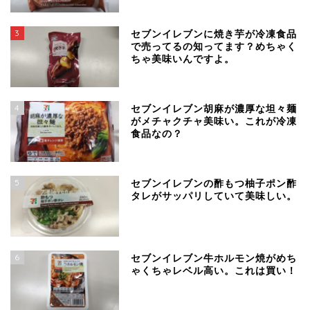
3
セブンイレブンに焼き芋が冷凍食品
で売ってるの知ってます？めちゃく
ちゃ美味いんですよ。
4
セブンイレブン胡麻が濃厚な坦々麺
がメチャクチャ美味い。これが冷凍
食品なの？
5
セブンイレブンの酢もつ柚子ポン酢
タレがサッパリしていて美味しい。
6
セブンイレブン牛ホルモン焼がめち
ゃくちゃレベル高い。これは買い！