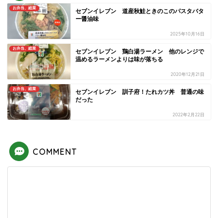
お弁当、総菜
セブンイレブン 道産秋鮭ときのこのパスタバタ
ー醤油味
2025年10月16日
お弁当、総菜
セブンイレブン 鶏白湯ラーメン 他のレンジで
温めるラーメンよりは味が落ちる
2020年12月21日
お弁当、総菜
セブンイレブン 訓子府！たれカツ丼 普通の味
だった
2022年2月22日
COMMENT