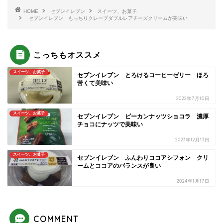
HOME
セブンイレブン
スイーツ、お菓子
セブンイレブン もっちりクレープダブルレアチーズクリームが美味い
こっちもオススメ
スイーツ、お菓子
セブンイレブン とろけるコーヒーゼリー ほろ
苦くて美味い
2022年7月10日
スイーツ、お菓子
セブンイレブン ピーカンナッツショコラ 濃厚
チョコにナッツで美味い
2023年12月13日
スイーツ、お菓子
セブンイレブン ふんわりココアシフォン クリ
ームとココアのバランスが良い
2024年1月17日
COMMENT