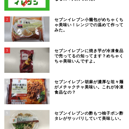
2
セブンイレブン小籠包がめちゃくち
ゃ美味い！レンジでの温めて作って
みた。
3
セブンイレブンに焼き芋が冷凍食品
で売ってるの知ってます？めちゃく
ちゃ美味いんですよ。
4
セブンイレブン胡麻が濃厚な坦々麺
がメチャクチャ美味い。これが冷凍
食品なの？
5
セブンイレブンの酢もつ柚子ポン酢
タレがサッパリしていて美味しい。