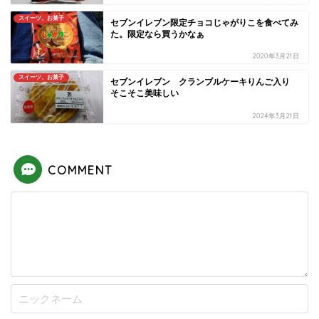
スイーツ、お菓子
セブンイレブン限定チョコじゃがりこを食べてみ
た。限定なら買うかなぁ
2020年3月21日
スイーツ、お菓子
セブンイレブン クランブルケーキりんご入り
そこそこ美味しい
2024年3月21日
COMMENT