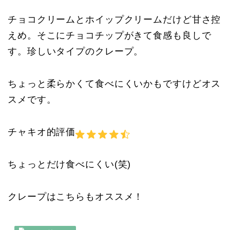
チョコクリームとホイップクリームだけど甘さ控
えめ。そこにチョコチップがきて食感も良しで
す。珍しいタイプのクレープ。
ちょっと柔らかくて食べにくいかもですけどオス
スメです。
チャキオ的評価
ちょっとだけ食べにくい(笑)
クレープはこちらもオススメ！