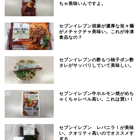
ちゃ美味いんですよ。
4
セブンイレブン胡麻が濃厚な坦々麺
がメチャクチャ美味い。これが冷凍
食品なの？
5
セブンイレブンの酢もつ柚子ポン酢
タレがサッパリしていて美味しい。
6
セブンイレブン牛ホルモン焼がめち
ゃくちゃレベル高い。これは買い！
7
セブンイレブン レバニラ！が美味
い。クオリティ高いのでオススメす
ぎる