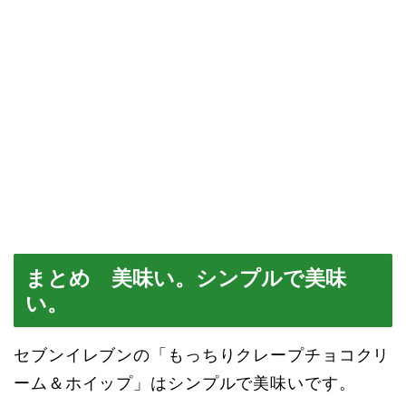
まとめ 美味い。シンプルで美味
い。
セブンイレブンの「もっちりクレープチョコクリ
ーム＆ホイップ」はシンプルで美味いです。