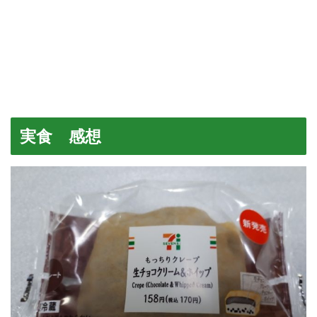
実食 感想