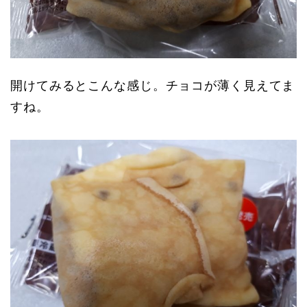
開けてみるとこんな感じ。チョコが薄く見えてま
すね。