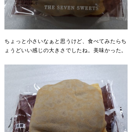
ちょっと小さいなぁと思うけど、食べてみたらち
ょうどいい感じの大きさでしたね。美味かった。