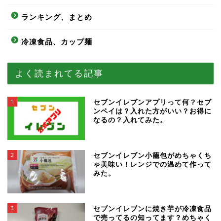
ランキング、まとめ
冷凍食品、カップ麺
よく読まれてる記事
1
セブンイレブンアプリって何？セブ
ンペイは？入れた方がいい？お得に
なるの？入れてみた。
2
セブンイレブン小籠包がめちゃくち
ゃ美味い！レンジでの温めて作って
みた。
3
セブンイレブンに焼き芋が冷凍食品
で売ってるの知ってます？めちゃく