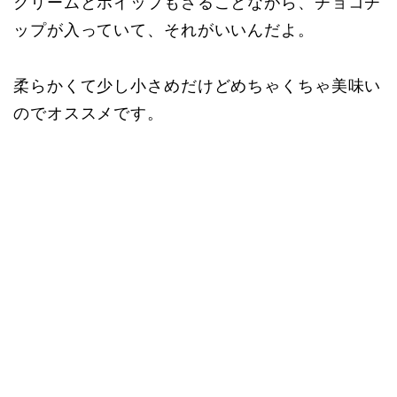
クリームとホイップもさることながら、チョコチ
ップが入っていて、それがいいんだよ。
柔らかくて少し小さめだけどめちゃくちゃ美味い
のでオススメです。