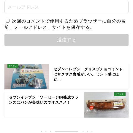
次回のコメントで使用するためブラウザーに自分の名
前、メールアドレス、サイトを保存する。
セブンイレブン クリスプチョコミント
はサクサク食感がいい。ミント感はほ
ど...
セブンイレブン ソーセージIN熟成フラ
ンスはパンが美味いのでオススメ！