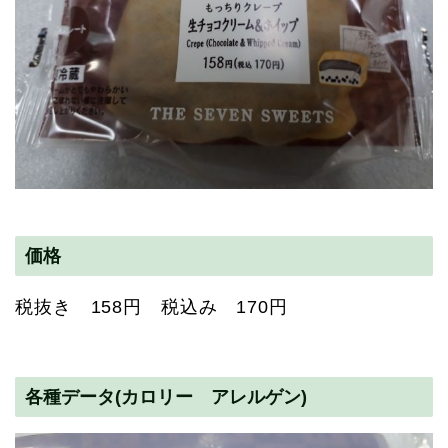
価格
税抜き 158円 税込み 170円
各種データ(カロリー アレルゲン)