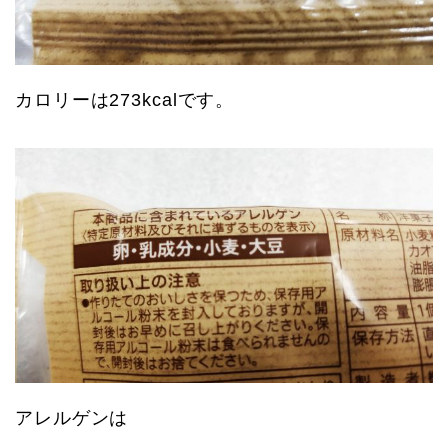
カロリーは273kcalです。
アレルゲンは