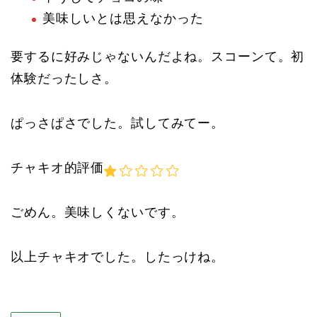
美味しいとは思えなかった
要するに好みじゃないんだよね。スコーンて。初
体験だったしさ。
ぱっさぱさでした。試してみてー。
チャキオ的評価
ごめん。美味しくないです。
以上チャキオでした。したっけね。