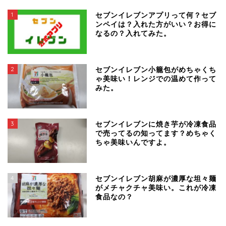
1
セブンイレブンアプリって何？セブ
ンペイは？入れた方がいい？お得に
なるの？入れてみた。
2
セブンイレブン小籠包がめちゃくち
ゃ美味い！レンジでの温めて作って
みた。
3
セブンイレブンに焼き芋が冷凍食品
で売ってるの知ってます？めちゃく
ちゃ美味いんですよ。
4
セブンイレブン胡麻が濃厚な坦々麺
がメチャクチャ美味い。これが冷凍
食品なの？