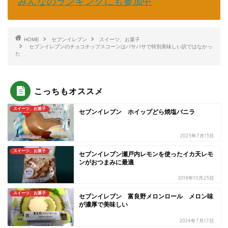
みんなのランキングにも参加中
HOME
セブンイレブン
スイーツ、お菓子
セブンイレブンのチョコチップスコーンはパサパサで特別美味しい訳ではなかっ
た
こっちもオススメ
スイーツ、お菓子
セブンイレブン ホイップどら焼塩バニラ
2025年7月13日
スイーツ、お菓子
セブンイレブン瀬戸内レモンを使ったイカ天レモ
ンがおつまみに最適
2018年10月25日
スイーツ、お菓子
セブンイレブン 富良野メロンロール メロン味
が濃厚で美味しい
2024年7月17日