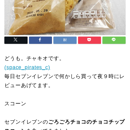
どうも。チャキオです。
(space_pirates_c)
毎日セブンイレブンで何かしら買って夜９時にレ
ビューあげてます。
スコーン
セブンイレブンの
ごろごろチョコのチョコチップ