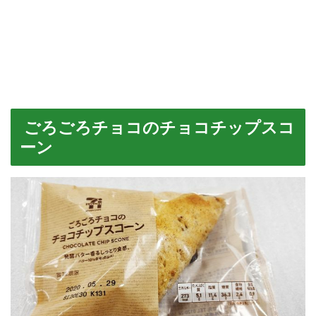
ごろごろチョコのチョコチップスコ
ーン