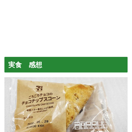
実食 感想