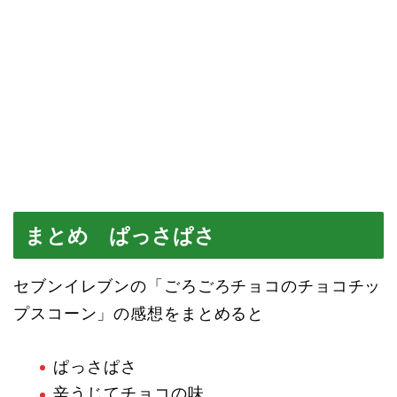
まとめ ぱっさぱさ
セブンイレブンの「ごろごろチョコのチョコチッ
プスコーン」の感想をまとめると
ぱっさぱさ
辛うじてチョコの味