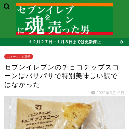
１２月２７日～１月５日までは更新停止
スイーツ、お菓子
セブンイレブンのチョコチップスコ
ーンはパサパサで特別美味しい訳で
はなかった
2020年5月10日