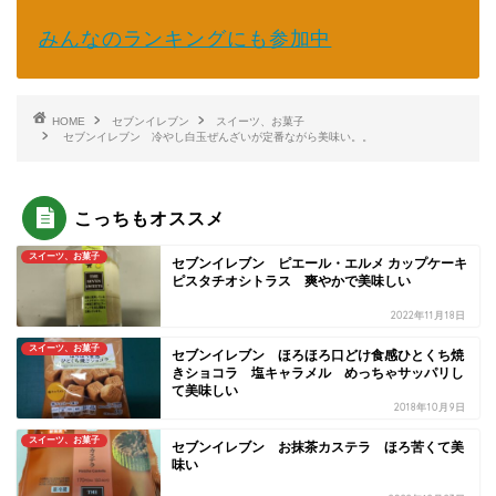
みんなのランキングにも参加中
HOME
セブンイレブン
スイーツ、お菓子
セブンイレブン 冷やし白玉ぜんざいが定番ながら美味い。。
こっちもオススメ
スイーツ、お菓子
セブンイレブン ピエール・エルメ カップケーキ
ピスタチオシトラス 爽やかで美味しい
2022年11月18日
スイーツ、お菓子
セブンイレブン ほろほろ口どけ食感ひとくち焼
きショコラ 塩キャラメル めっちゃサッパリし
て美味しい
2018年10月9日
スイーツ、お菓子
セブンイレブン お抹茶カステラ ほろ苦くて美
味い