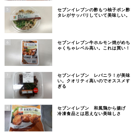
5
セブンイレブンの酢もつ柚子ポン酢
タレがサッパリしていて美味しい。
6
セブンイレブン牛ホルモン焼がめち
ゃくちゃレベル高い。これは買い！
7
セブンイレブン レバニラ！が美味
い。クオリティ高いのでオススメす
ぎる
8
セブンイレブン 和風鶏から揚げ
冷凍食品とは思えない美味しさ