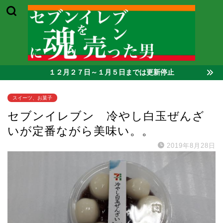
１２月２７日～１月５日までは更新停止
スイーツ、お菓子
セブンイレブン 冷やし白玉ぜんざ
いが定番ながら美味い。。
2019年8月28日