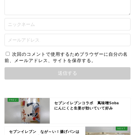
次回のコメントで使用するためブラウザーに自分の名
前、メールアドレス、サイトを保存する。
セブンイレブンコラボ 蔦味噌Soba
にんにくと生姜が効いていて好み
セブンイレブン なが～い！揚げパンは