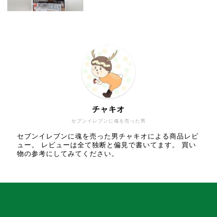
チャキオ
セブンイレブンに魂を売った男
セブンイレブンに魂を売った男チャキオによる商品レビ
ュー。 レビューは全て独断と偏見で書いてます。 買い
物の参考にしてみてください。