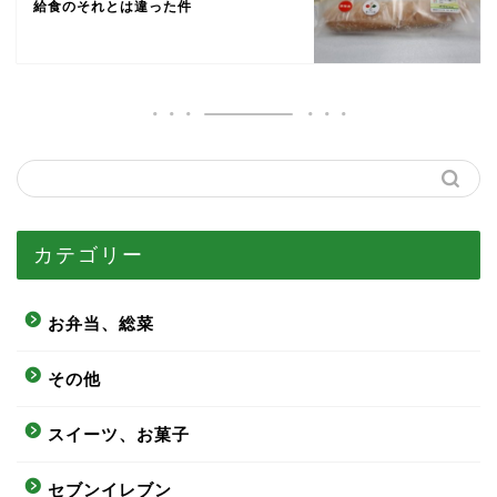
給食のそれとは違った件
カテゴリー
お弁当、総菜
その他
スイーツ、お菓子
セブンイレブン