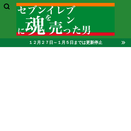
１２月２７日～１月５日までは更新停止