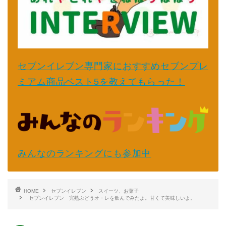
セブンイレブン専門家におすすめセブンプレ
ミアム商品ベスト5を教えてもらった！
みんなのランキングにも参加中
HOME
セブンイレブン
スイーツ、お菓子
セブンイレブン 完熟ぶどうオ・レを飲んでみたよ。甘くて美味しいよ。