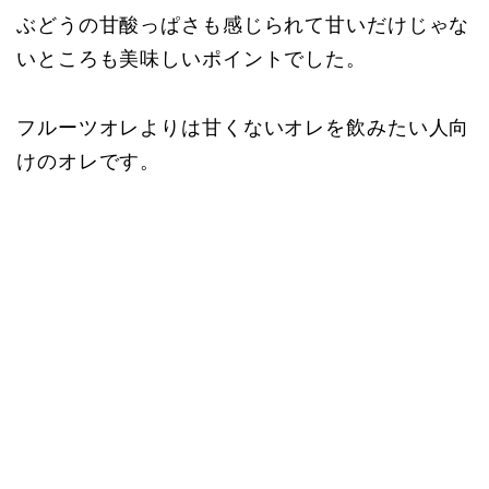
ぶどうの甘酸っぱさも感じられて甘いだけじゃな
いところも美味しいポイントでした。
フルーツオレよりは甘くないオレを飲みたい人向
けのオレです。