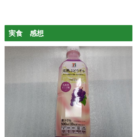
実食 感想