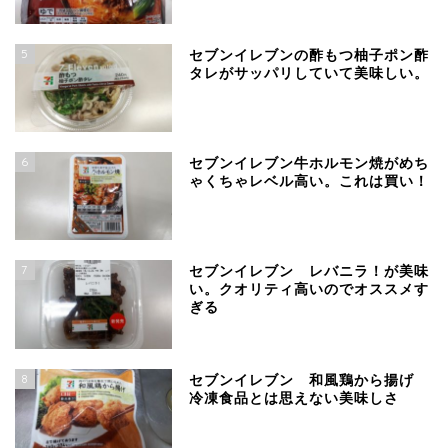
5
セブンイレブンの酢もつ柚子ポン酢
タレがサッパリしていて美味しい。
6
セブンイレブン牛ホルモン焼がめち
ゃくちゃレベル高い。これは買い！
7
セブンイレブン レバニラ！が美味
い。クオリティ高いのでオススメす
ぎる
8
セブンイレブン 和風鶏から揚げ
冷凍食品とは思えない美味しさ