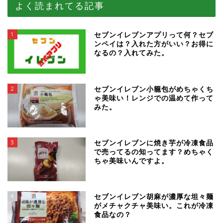
よく読まれてる記事
1
セブンイレブンアプリって何？セブ
ンペイは？入れた方がいい？お得に
なるの？入れてみた。
2
セブンイレブン小籠包がめちゃくち
ゃ美味い！レンジでの温めて作って
みた。
3
セブンイレブンに焼き芋が冷凍食品
で売ってるの知ってます？めちゃく
ちゃ美味いんですよ。
4
セブンイレブン胡麻が濃厚な坦々麺
がメチャクチャ美味い。これが冷凍
食品なの？