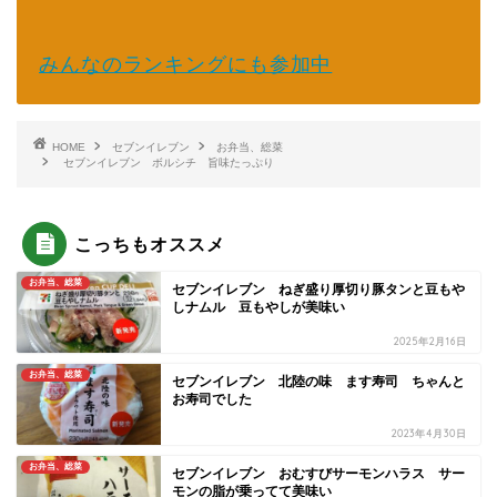
みんなのランキングにも参加中
HOME
セブンイレブン
お弁当、総菜
セブンイレブン ボルシチ 旨味たっぷり
こっちもオススメ
お弁当、総菜
セブンイレブン ねぎ盛り厚切り豚タンと豆もや
しナムル 豆もやしが美味い
2025年2月16日
お弁当、総菜
セブンイレブン 北陸の味 ます寿司 ちゃんと
お寿司でした
2023年4月30日
お弁当、総菜
セブンイレブン おむすびサーモンハラス サー
モンの脂が乗ってて美味い