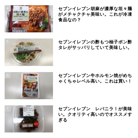
4
セブンイレブン胡麻が濃厚な坦々麺
がメチャクチャ美味い。これが冷凍
食品なの？
5
セブンイレブンの酢もつ柚子ポン酢
タレがサッパリしていて美味しい。
6
セブンイレブン牛ホルモン焼がめち
ゃくちゃレベル高い。これは買い！
7
セブンイレブン レバニラ！が美味
い。クオリティ高いのでオススメす
ぎる