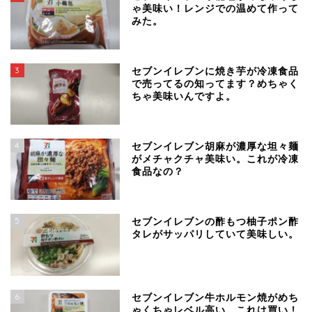
ゃ美味い！レンジでの温めて作って
みた。
3
セブンイレブンに焼き芋が冷凍食品
で売ってるの知ってます？めちゃく
ちゃ美味いんですよ。
4
セブンイレブン胡麻が濃厚な坦々麺
がメチャクチャ美味い。これが冷凍
食品なの？
5
セブンイレブンの酢もつ柚子ポン酢
タレがサッパリしていて美味しい。
6
セブンイレブン牛ホルモン焼がめち
ゃくちゃレベル高い。これは買い！