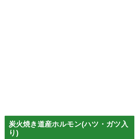
炭火焼き道産ホルモン(ハツ・ガツ入
り)