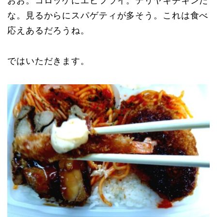
おお。コロッケにエビフライ。テリヤキチキンだ
な。見るからにスパゲティが多そう。これは食べ
応えあるだろうね。
ではいただきます。