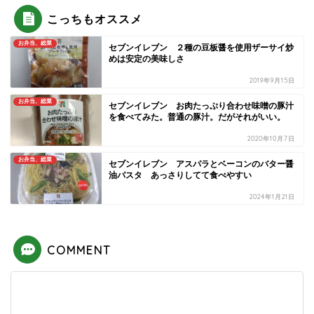
こっちもオススメ
お弁当、総菜
セブンイレブン ２種の豆板醤を使用ザーサイ炒
めは安定の美味しさ
2019年9月15日
お弁当、総菜
セブンイレブン お肉たっぷり合わせ味噌の豚汁
を食べてみた。普通の豚汁。だがそれがいい。
2020年10月7日
お弁当、総菜
セブンイレブン アスパラとベーコンのバター醤
油パスタ あっさりしてて食べやすい
2024年1月21日
COMMENT