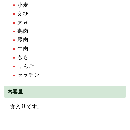
小麦
えび
大豆
鶏肉
豚肉
牛肉
もも
りんご
ゼラチン
内容量
一食入りです。