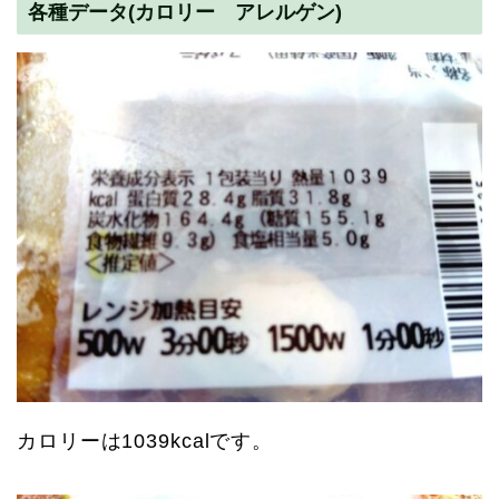
各種データ(カロリー アレルゲン)
カロリーは1039kcalです。