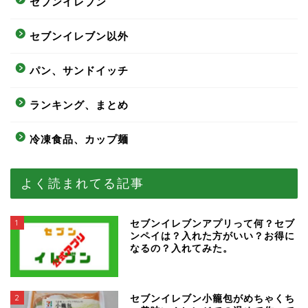
セブンイレブン
セブンイレブン以外
パン、サンドイッチ
ランキング、まとめ
冷凍食品、カップ麺
よく読まれてる記事
1
セブンイレブンアプリって何？セブ
ンペイは？入れた方がいい？お得に
なるの？入れてみた。
2
セブンイレブン小籠包がめちゃくち