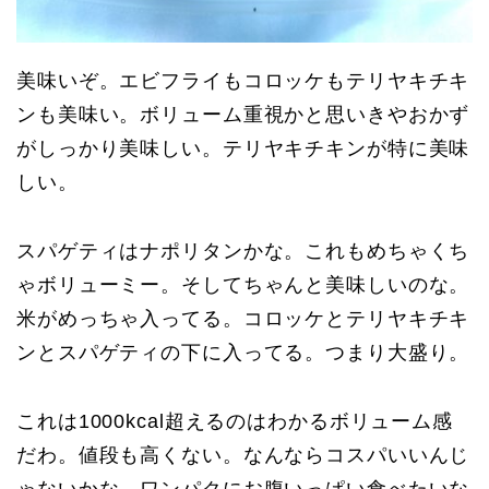
美味いぞ。エビフライもコロッケもテリヤキチキ
ンも美味い。ボリューム重視かと思いきやおかず
がしっかり美味しい。テリヤキチキンが特に美味
しい。
スパゲティはナポリタンかな。これもめちゃくち
ゃボリューミー。そしてちゃんと美味しいのな。
米がめっちゃ入ってる。コロッケとテリヤキチキ
ンとスパゲティの下に入ってる。つまり大盛り。
これは1000kcal超えるのはわかるボリューム感
だわ。値段も高くない。なんならコスパいいんじ