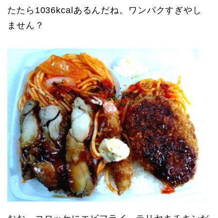
たたら1036kcalあるんだね。ワンパクすぎやし
ません？