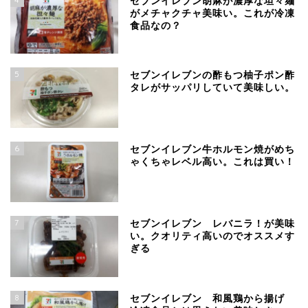
セブンイレブン胡麻が濃厚な坦々麺
がメチャクチャ美味い。これが冷凍
食品なの？
5
セブンイレブンの酢もつ柚子ポン酢
タレがサッパリしていて美味しい。
6
セブンイレブン牛ホルモン焼がめち
ゃくちゃレベル高い。これは買い！
7
セブンイレブン レバニラ！が美味
い。クオリティ高いのでオススメす
ぎる
8
セブンイレブン 和風鶏から揚げ