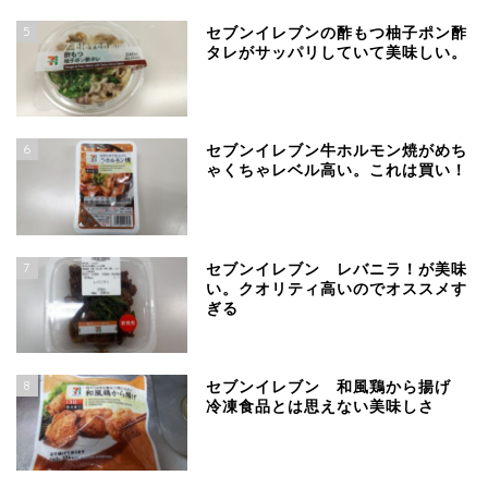
5
セブンイレブンの酢もつ柚子ポン酢
タレがサッパリしていて美味しい。
6
セブンイレブン牛ホルモン焼がめち
ゃくちゃレベル高い。これは買い！
7
セブンイレブン レバニラ！が美味
い。クオリティ高いのでオススメす
ぎる
8
セブンイレブン 和風鶏から揚げ
冷凍食品とは思えない美味しさ