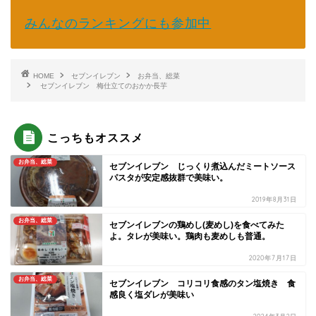
みんなのランキングにも参加中
HOME
セブンイレブン
お弁当、総菜
セブンイレブン 梅仕立てのおかか長芋
こっちもオススメ
お弁当、総菜
セブンイレブン じっくり煮込んだミートソース
パスタが安定感抜群で美味い。
2019年8月31日
お弁当、総菜
セブンイレブンの鶏めし(麦めし)を食べてみた
よ。タレが美味い。鶏肉も麦めしも普通。
2020年7月17日
お弁当、総菜
セブンイレブン コリコリ食感のタン塩焼き 食
感良く塩ダレが美味い