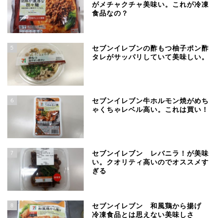
がメチャクチャ美味い。これが冷凍
食品なの？
5
セブンイレブンの酢もつ柚子ポン酢
タレがサッパリしていて美味しい。
6
セブンイレブン牛ホルモン焼がめち
ゃくちゃレベル高い。これは買い！
7
セブンイレブン レバニラ！が美味
い。クオリティ高いのでオススメす
ぎる
8
セブンイレブン 和風鶏から揚げ
冷凍食品とは思えない美味しさ