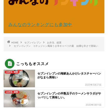
みんなのランキングにも参加中
HOME
セブンイレブン
お弁当、総菜
セブンイレブン コチュジャン風味うま辛キャベツの素 結構な辛さで美味い
こっちもオススメ
お弁当、総菜
セブンイレブンの海鮮あんかけレタスチャーハン
がなまら美味い
2020年3月27日
お弁当、総菜
セブンイレブンの半熟玉子のラーメンサラダがサ
ッパリして美味しい。
2020年3月11日