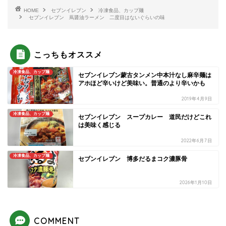
HOME
セブンイレブン
冷凍食品、カップ麺
セブンイレブン 蔦醤油ラーメン 二度目はないぐらいの味
こっちもオススメ
冷凍食品、カップ麺
セブンイレブン蒙古タンメン中本汁なし麻辛麺は
アホほど辛いけど美味い。普通のより辛いかも
2019年4月9日
冷凍食品、カップ麺
セブンイレブン スープカレー 道民だけどこれ
は美味く感じる
2022年6月7日
冷凍食品、カップ麺
セブンイレブン 博多だるまコク濃豚骨
2026年1月10日
COMMENT