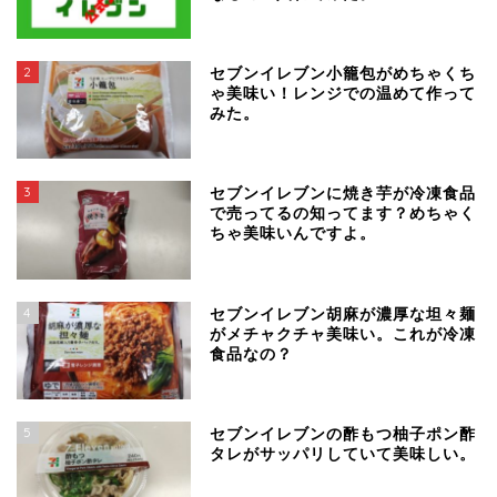
2
セブンイレブン小籠包がめちゃくち
ゃ美味い！レンジでの温めて作って
みた。
3
セブンイレブンに焼き芋が冷凍食品
で売ってるの知ってます？めちゃく
ちゃ美味いんですよ。
4
セブンイレブン胡麻が濃厚な坦々麺
がメチャクチャ美味い。これが冷凍
食品なの？
5
セブンイレブンの酢もつ柚子ポン酢
タレがサッパリしていて美味しい。