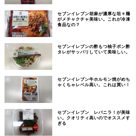
4
セブンイレブン胡麻が濃厚な坦々麺
がメチャクチャ美味い。これが冷凍
食品なの？
5
セブンイレブンの酢もつ柚子ポン酢
タレがサッパリしていて美味しい。
6
セブンイレブン牛ホルモン焼がめち
ゃくちゃレベル高い。これは買い！
7
セブンイレブン レバニラ！が美味
い。クオリティ高いのでオススメす
ぎる