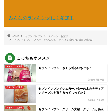
みんなのランキングにも参加中
HOME
セブンイレブン
スイーツ、お菓子
セブンイレブン とろーりさつまいも とろける舌触りに濃厚な味わい
こっちもオススメ
スイーツ、お菓子
セブンイレブン さくら香るいちごもこ
2026年3月10日
スイーツ、お菓子
セブンイレブンでシュガーバターの木カナディア
ンメープルを買えるってしってた？
2019年10月6日
スイーツ、お菓子
セブンイレブン クリーム大福 クリームとあん