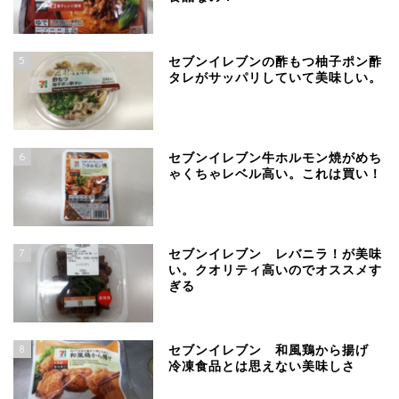
5
セブンイレブンの酢もつ柚子ポン酢
タレがサッパリしていて美味しい。
6
セブンイレブン牛ホルモン焼がめち
ゃくちゃレベル高い。これは買い！
7
セブンイレブン レバニラ！が美味
い。クオリティ高いのでオススメす
ぎる
8
セブンイレブン 和風鶏から揚げ
冷凍食品とは思えない美味しさ