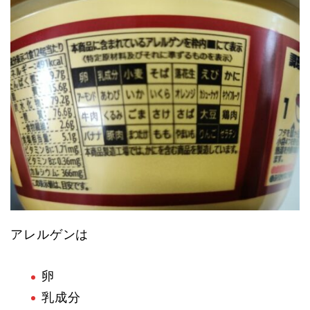
アレルゲンは
卵
乳成分