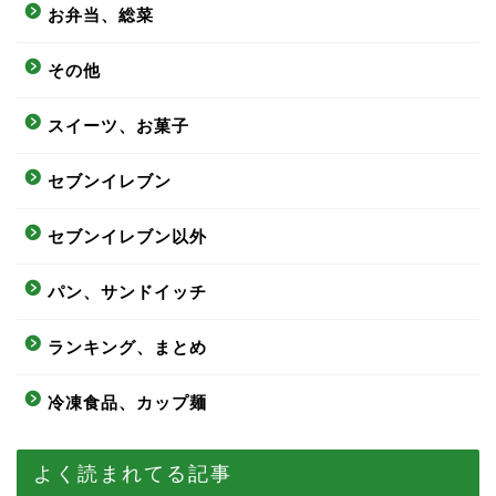
お弁当、総菜
その他
スイーツ、お菓子
セブンイレブン
セブンイレブン以外
パン、サンドイッチ
ランキング、まとめ
冷凍食品、カップ麺
よく読まれてる記事