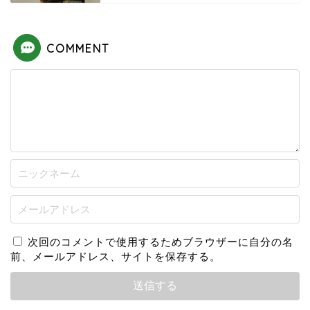
COMMENT
次回のコメントで使用するためブラウザーに自分の名
前、メールアドレス、サイトを保存する。