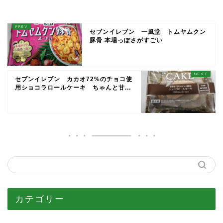
セブンイレブン 一風堂 トムヤムクン
豚骨 本場っぽさがすごい
セブンイレブン カカオ72%のチョコ使
用ショコラロールケーキ ちゃんと甘...
カテゴリー