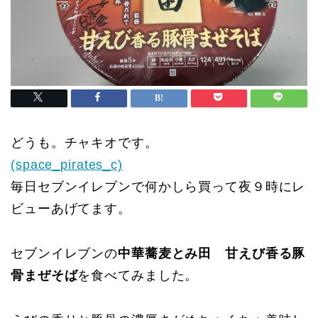
どうも。チャキオです。
(space_pirates_c)
毎日セブンイレブンで何かしら買って夜９時にレ
ビューあげてます。
セブンイレブンの
中華蕎麦とみ田 甘えび香る豚
骨まぜそば
を食べてみました。