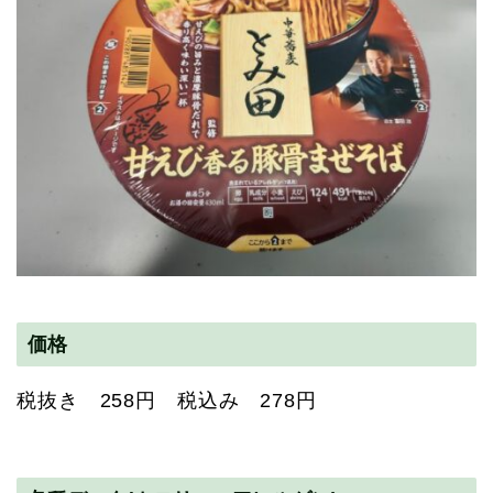
価格
税抜き 258円 税込み 278円