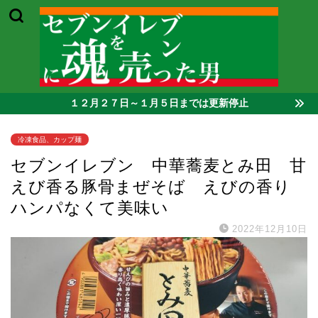
１２月２７日～１月５日までは更新停止
冷凍食品、カップ麺
セブンイレブン 中華蕎麦とみ田 甘
えび香る豚骨まぜそば えびの香り
ハンパなくて美味い
2022年12月10日