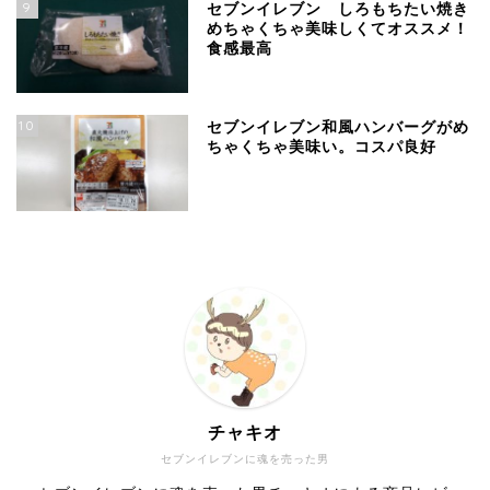
9
セブンイレブン しろもちたい焼き
めちゃくちゃ美味しくてオススメ！
食感最高
10
セブンイレブン和風ハンバーグがめ
ちゃくちゃ美味い。コスパ良好
チャキオ
セブンイレブンに魂を売った男