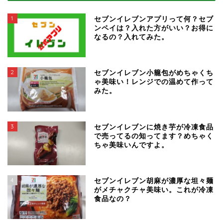
1
セブンイレブンアプリって何？セブ
ンペイは？入れた方がいい？お得に
なるの？入れてみた。
2
セブンイレブン小籠包がめちゃくち
ゃ美味い！レンジでの温めて作って
みた。
3
セブンイレブンに焼き芋が冷凍食品
で売ってるの知ってます？めちゃく
ちゃ美味いんですよ。
4
セブンイレブン胡麻が濃厚な坦々麺
がメチャクチャ美味い。これが冷凍
食品なの？