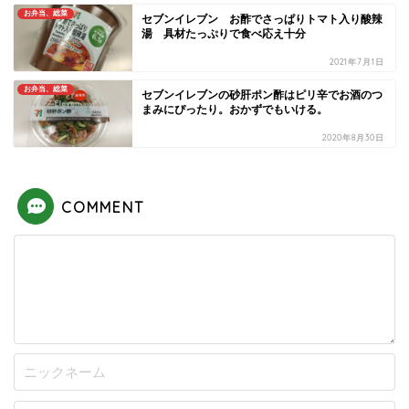
お弁当、総菜
セブンイレブン お酢でさっぱりトマト入り酸辣
湯 具材たっぷりで食べ応え十分
2021年7月1日
お弁当、総菜
セブンイレブンの砂肝ポン酢はピリ辛でお酒のつ
まみにぴったり。おかずでもいける。
2020年8月30日
COMMENT