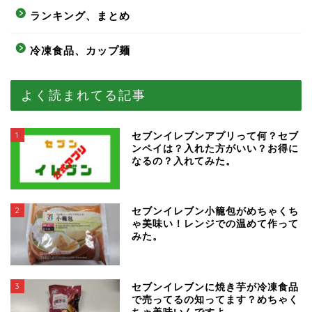
ランキング、まとめ
冷凍食品、カップ麺
よく読まれてる記事
1
セブンイレブンアプリって何？セブ
ンペイは？入れた方がいい？お得に
なるの？入れてみた。
2
セブンイレブン小籠包がめちゃくち
ゃ美味い！レンジでの温めて作って
みた。
3
セブンイレブンに焼き芋が冷凍食品
で売ってるの知ってます？めちゃく