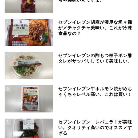
ちゃ美味いんですよ。
4
セブンイレブン胡麻が濃厚な坦々麺
がメチャクチャ美味い。これが冷凍
食品なの？
5
セブンイレブンの酢もつ柚子ポン酢
タレがサッパリしていて美味しい。
6
セブンイレブン牛ホルモン焼がめち
ゃくちゃレベル高い。これは買い！
7
セブンイレブン レバニラ！が美味
い。クオリティ高いのでオススメす
ぎる