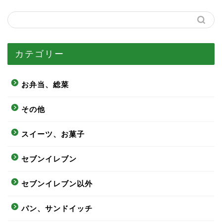
カテゴリー
お弁当、総菜
その他
スイーツ、お菓子
セブンイレブン
セブンイレブン以外
パン、サンドイッチ