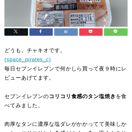
どうも。チャキオです。
(space_pirates_c)
毎日セブンイレブンで何かしら買って夜９時にレ
ビューあげてます。
セブンイレブンの
コリコリ食感のタン塩焼き
を食
べてみました。
肉厚なタンに濃厚な塩ダレがかかってて美味しか