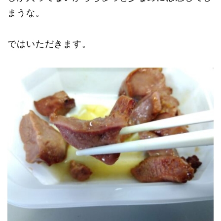
まうな。
ではいただきます。