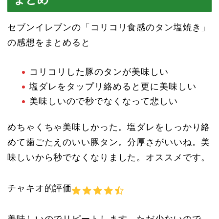
セブンイレブンの「コリコリ食感のタン塩焼き」
の感想をまとめると
コリコリした豚のタンが美味しい
塩ダレをタップリ絡めると更に美味しい
美味しいので秒でなくなって悲しい
めちゃくちゃ美味しかった。塩ダレをしっかり絡
めて歯ごたえのいい豚タン。分厚さがいいね。美
味しいから秒でなくなりました。オススメです。
チャキオ的評価