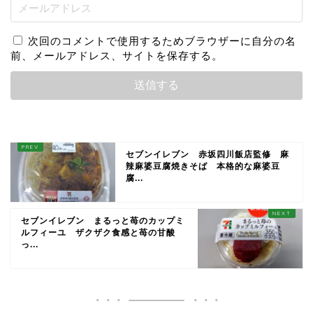
次回のコメントで使用するためブラウザーに自分の名
前、メールアドレス、サイトを保存する。
セブンイレブン 赤坂四川飯店監修 麻
辣麻婆豆腐焼きそば 本格的な麻婆豆
腐...
セブンイレブン まるっと苺のカップミ
ルフィーユ ザクザク食感と苺の甘酸
っ...