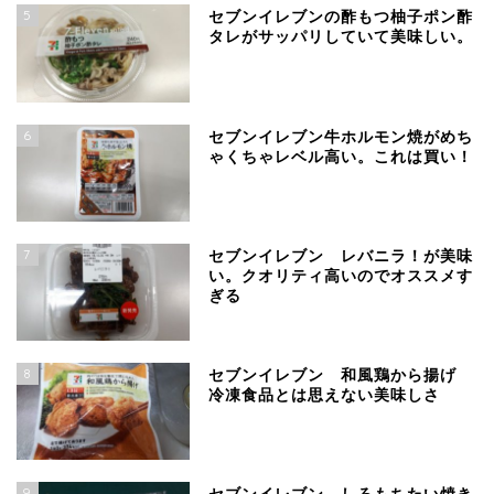
5
セブンイレブンの酢もつ柚子ポン酢
タレがサッパリしていて美味しい。
6
セブンイレブン牛ホルモン焼がめち
ゃくちゃレベル高い。これは買い！
7
セブンイレブン レバニラ！が美味
い。クオリティ高いのでオススメす
ぎる
8
セブンイレブン 和風鶏から揚げ
冷凍食品とは思えない美味しさ
9