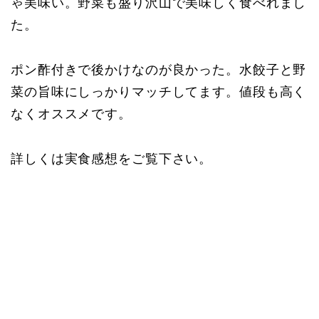
ゃ美味い。野菜も盛り沢山で美味しく食べれまし
た。
ポン酢付きで後かけなのが良かった。水餃子と野
菜の旨味にしっかりマッチしてます。値段も高く
なくオススメです。
詳しくは実食感想をご覧下さい。