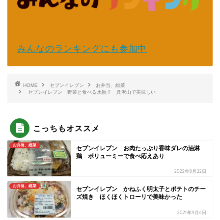
みんなのランキングにも参加中
HOME
セブンイレブン
お弁当、総菜
セブンイレブン 野菜と食べる水餃子 具沢山で美味しい
こっちもオススメ
お弁当、総菜
セブンイレブン お肉たっぷり香味ダレの油淋
鶏 ボリューミーで食べ応えあり
2022年8月22日
お弁当、総菜
セブンイレブン かねふく明太子とポテトのチー
ズ焼き ほくほくトローリで美味かった
2021年9月6日