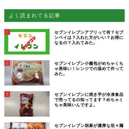
よく読まれてる記事
1
セブンイレブンアプリって何？セブ
ンペイは？入れた方がいい？お得に
なるの？入れてみた。
2
セブンイレブン小籠包がめちゃくち
ゃ美味い！レンジでの温めて作って
みた。
3
セブンイレブンに焼き芋が冷凍食品
で売ってるの知ってます？めちゃく
ちゃ美味いんですよ。
4
セブンイレブン胡麻が濃厚な坦々麺