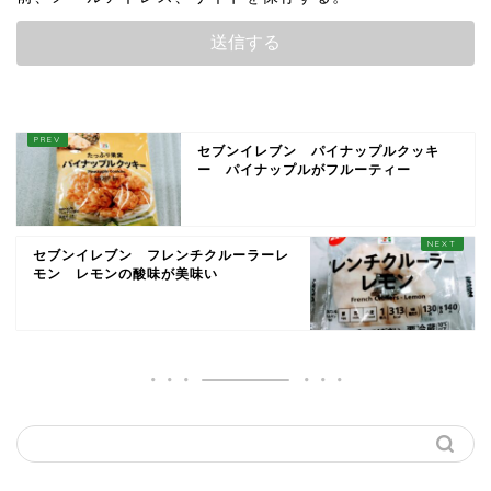
セブンイレブン パイナップルクッキ
ー パイナップルがフルーティー
セブンイレブン フレンチクルーラーレ
モン レモンの酸味が美味い