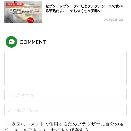
お弁当、総菜
セブンイレブン タルたまタルタルソースで食べ
る半熟たまご めちゃくちゃ美味い
2025年2月12日
COMMENT
次回のコメントで使用するためブラウザーに自分の名
前、メールアドレス、サイトを保存する。