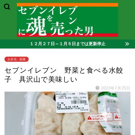
１２月２７日～１月５日までは更新停止
お弁当、総菜
セブンイレブン 野菜と食べる水餃
子 具沢山で美味しい
2023年7月25日