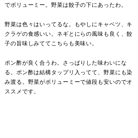
でボリューミー。野菜は餃子の下にあったわ。
野菜は色々はいってるな。もやしにキャベツ、キ
クラゲの食感いい。ネギとにらの風味も良く、餃
子の旨味しみててこちらも美味い。
ポン酢が良く合うわ。さっぱりした味わいにな
る。ポン酢は結構タップリ入ってて、野菜にも染
み渡る。野菜がボリューミーで値段も安いのでオ
ススメです。