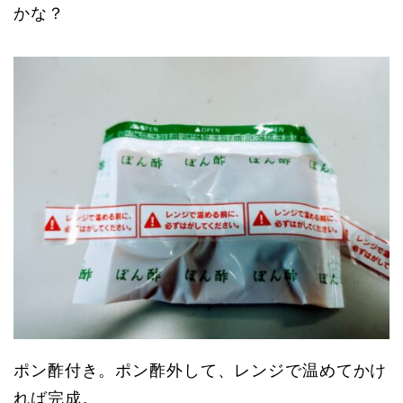
かな？
ポン酢付き。ポン酢外して、レンジで温めてかけ
れば完成。