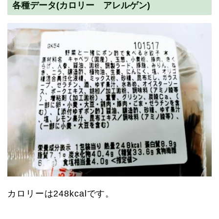
各種データ(カロリー アレルゲン)
カロリーは248kcalです。