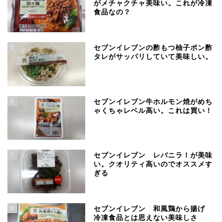
がメチャクチャ美味い。これが冷凍
食品なの？
5
セブンイレブンの酢もつ柚子ポン酢
タレがサッパリしていて美味しい。
6
セブンイレブン牛ホルモン焼がめち
ゃくちゃレベル高い。これは買い！
7
セブンイレブン レバニラ！が美味
い。クオリティ高いのでオススメす
ぎる
8
セブンイレブン 和風鶏から揚げ
冷凍食品とは思えない美味しさ