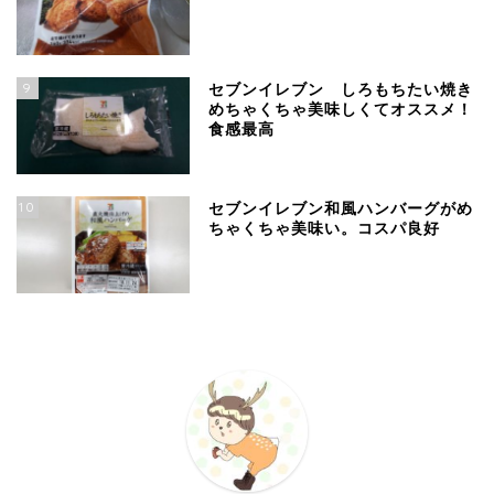
9
セブンイレブン しろもちたい焼き
めちゃくちゃ美味しくてオススメ！
食感最高
10
セブンイレブン和風ハンバーグがめ
ちゃくちゃ美味い。コスパ良好