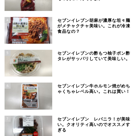
4
セブンイレブン胡麻が濃厚な坦々麺
がメチャクチャ美味い。これが冷凍
食品なの？
5
セブンイレブンの酢もつ柚子ポン酢
タレがサッパリしていて美味しい。
6
セブンイレブン牛ホルモン焼がめち
ゃくちゃレベル高い。これは買い！
7
セブンイレブン レバニラ！が美味
い。クオリティ高いのでオススメす
ぎる