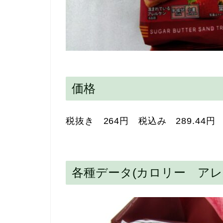
価格
税抜き 264円 税込み 289.44円
各種データ(カロリー アレ