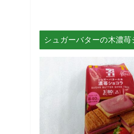
シュガーバターの木濃苺