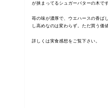
が挟まってるシュガーバターの木で
苺の味が濃厚で、ウエハースの香ばし
し高めなのは変わらず。ただ買う価
詳しくは実食感想をご覧下さい。