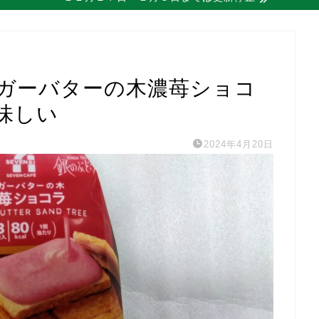
ガーバターの木濃苺ショコ
味しい
2024年4月20日