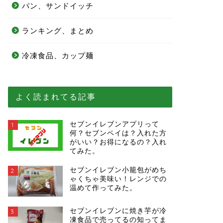
パン、サンドイッチ
ランキング、まとめ
冷凍食品、カップ麺
よく読まれてる記事
セブンイレブンアプリって
1
何？セブンペイは？入れた方
がいい？お得になるの？入れ
てみた。
セブンイレブン小籠包がめち
2
ゃくちゃ美味い！レンジでの
温めて作ってみた。
セブンイレブンに焼き芋が冷
3
凍食品で売ってるの知ってま