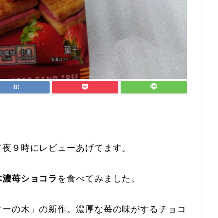
て夜９時にレビューあげてます。
木濃苺ショコラ
を食べてみました。
ターの木」の新作。濃厚な苺の味がするチョコ