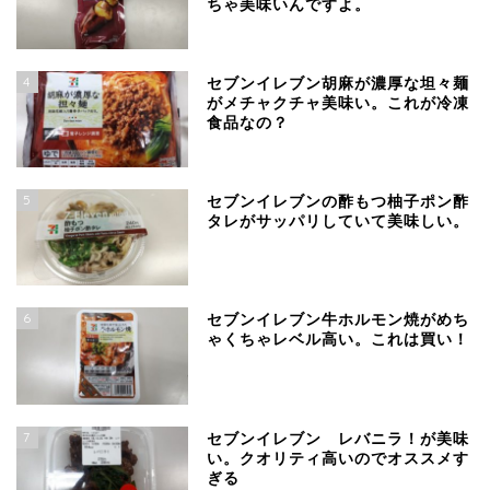
ちゃ美味いんですよ。
4
セブンイレブン胡麻が濃厚な坦々麺
がメチャクチャ美味い。これが冷凍
食品なの？
5
セブンイレブンの酢もつ柚子ポン酢
タレがサッパリしていて美味しい。
6
セブンイレブン牛ホルモン焼がめち
ゃくちゃレベル高い。これは買い！
7
セブンイレブン レバニラ！が美味
い。クオリティ高いのでオススメす
ぎる