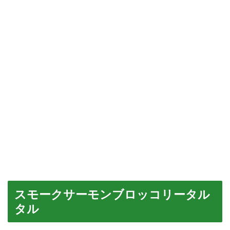
スモークサーモンブロッコリータル
タル