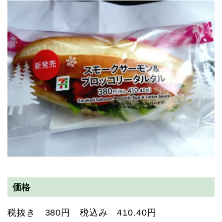
価格
税抜き 380円 税込み 410.40円