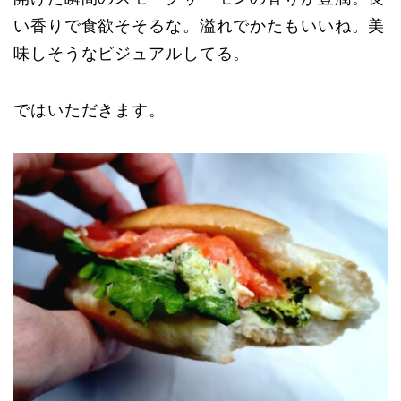
い香りで食欲そそるな。溢れでかたもいいね。美
味しそうなビジュアルしてる。
ではいただきます。