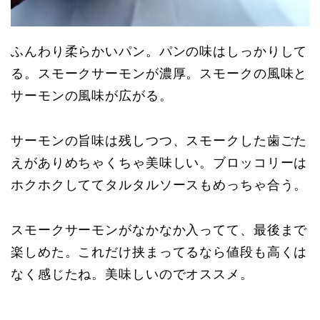
ふんわり柔らかいパン。パンの味はしっかりして
る。スモークサーモンが濃厚。スモークの風味と
サーモンの風味が広がる。
サーモンの旨味は残しつつ、スモークした歯ごた
えがありめちゃくちゃ美味しい。ブロッコリーは
ホクホクしててタルタルソースもめっちゃ合う。
スモークサーモンがなかなか入ってて、最後まで
楽しめた。これだけ挟まってるなら値段も高くは
なく感じたね。美味しいのでオススメ。