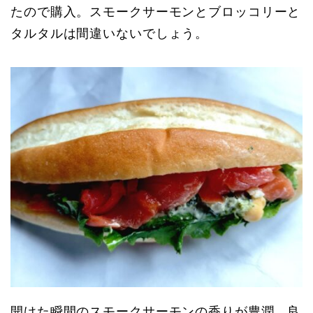
たので購入。スモークサーモンとブロッコリーと
タルタルは間違いないでしょう。
開けた瞬間のスモークサーモンの香りが豊潤。良