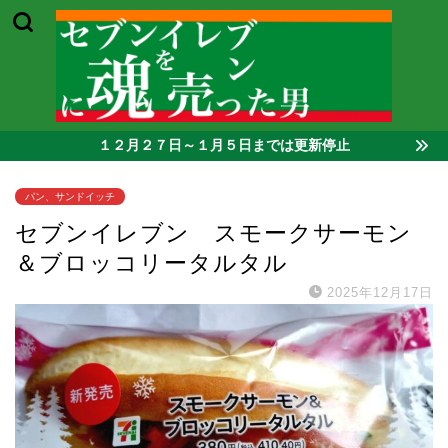
１２月２７日～１月５日までは更新停止
パン、サンドイッチ
セブンイレブン スモークサーモン
＆ブロッコリータルタル
2025年12月17日