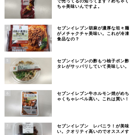
で売ってるの知ってます？めちゃく
ちゃ美味いんですよ。
4
セブンイレブン胡麻が濃厚な坦々麺
がメチャクチャ美味い。これが冷凍
食品なの？
5
セブンイレブンの酢もつ柚子ポン酢
タレがサッパリしていて美味しい。
6
セブンイレブン牛ホルモン焼がめち
ゃくちゃレベル高い。これは買い！
7
セブンイレブン レバニラ！が美味
い。クオリティ高いのでオススメす