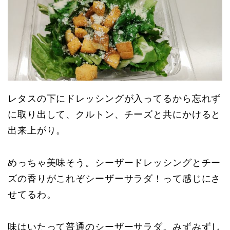
レタスの下にドレッシングが入ってるから忘れず
に取り出して、クルトン、チーズと共にかけると
出来上がり。
めっちゃ美味そう。シーザードレッシングとチー
ズの香りがこれぞシーザーサラダ！って感じにさ
せてるわ。
味はいたって普通のシーザーサラダ。みずみずし