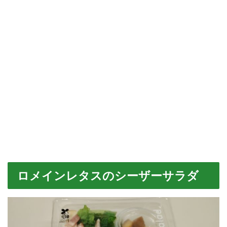
ロメインレタスのシーザーサラダ