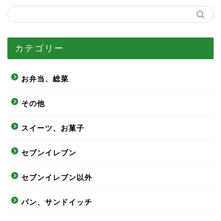
カテゴリー
お弁当、総菜
その他
スイーツ、お菓子
セブンイレブン
セブンイレブン以外
パン、サンドイッチ