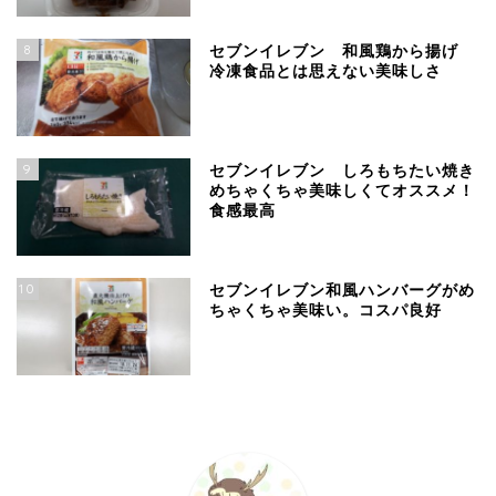
8
セブンイレブン 和風鶏から揚げ
冷凍食品とは思えない美味しさ
9
セブンイレブン しろもちたい焼き
めちゃくちゃ美味しくてオススメ！
食感最高
10
セブンイレブン和風ハンバーグがめ
ちゃくちゃ美味い。コスパ良好