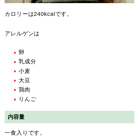
カロリーは240kcalです。
アレルゲンは
卵
乳成分
小麦
大豆
鶏肉
りんご
内容量
一食入りです。