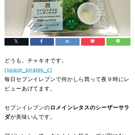
どうも。チャキオです。
(space_pirates_c)
毎日セブンイレブンで何かしら買って夜９時にレ
ビューあげてます。
セブンイレブンの
ロメインレタスのシーザーサラ
ダ
が美味いんです。