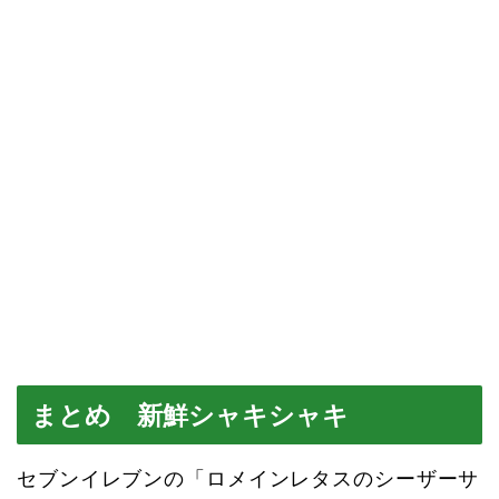
まとめ 新鮮シャキシャキ
セブンイレブンの「ロメインレタスのシーザーサ