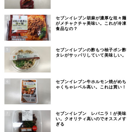
4
セブンイレブン胡麻が濃厚な坦々麺
がメチャクチャ美味い。これが冷凍
食品なの？
5
セブンイレブンの酢もつ柚子ポン酢
タレがサッパリしていて美味しい。
6
セブンイレブン牛ホルモン焼がめち
ゃくちゃレベル高い。これは買い！
7
セブンイレブン レバニラ！が美味
い。クオリティ高いのでオススメす
ぎる