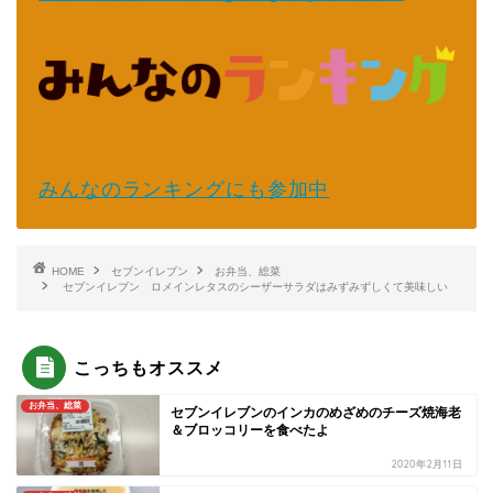
みんなのランキングにも参加中
HOME
セブンイレブン
お弁当、総菜
セブンイレブン ロメインレタスのシーザーサラダはみずみずしくて美味しい
こっちもオススメ
お弁当、総菜
セブンイレブンのインカのめざめのチーズ焼海老
＆ブロッコリーを食べたよ
2020年2月11日