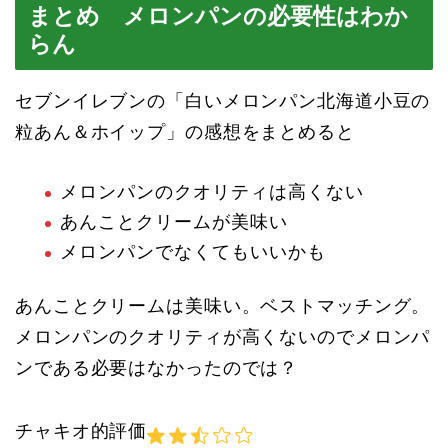
まとめ メロンパンの必要性はわか
らん
セブンイレブンの「白いメロンパン北海道小豆の
粒あん＆ホイップ」の感想をまとめると
メロンパンのクオリティは高くない
あんことクリームが美味い
メロンパンでなくてもいいかも
あんことクリームは美味い。ベストマッチング。
メロンパンのクオリティが高くないのでメロンパ
ンである必要はなかったのでは？
チャキオ的評価