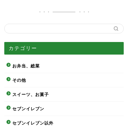
カテゴリー
お弁当、総菜
その他
スイーツ、お菓子
セブンイレブン
セブンイレブン以外