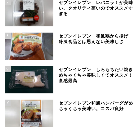
7
セブンイレブン レバニラ！が美味
い。クオリティ高いのでオススメす
ぎる
8
セブンイレブン 和風鶏から揚げ
冷凍食品とは思えない美味しさ
9
セブンイレブン しろもちたい焼き
めちゃくちゃ美味しくてオススメ！
食感最高
10
セブンイレブン和風ハンバーグがめ
ちゃくちゃ美味い。コスパ良好