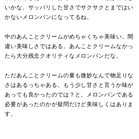
いかな。サッパリした甘さでサクサクとまではい
かないメロンパンになってるね。
中のあんことクリームがめちゃくちゃ美味い。間
違い美味しさではある。あんことクリームなかっ
たら大分残念クオリティなメロンパンだな。
ただあんことクリームの量も微妙なんで物足りな
さはあるっちゃある。もう少し甘さと言うか味が
あっても良かったのでは？と。メロンパンである
必要があったのかが疑問だけど美味しくはありま
す。