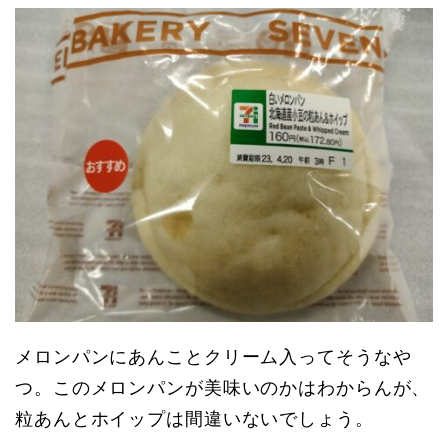
メロンパンにあんことクリーム入ってそうなや
つ。このメロンパンが美味いのかはわからんが、
粒あんとホイップは間違いないでしょう。