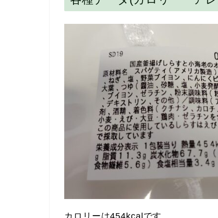
カロリーは454kcalです。