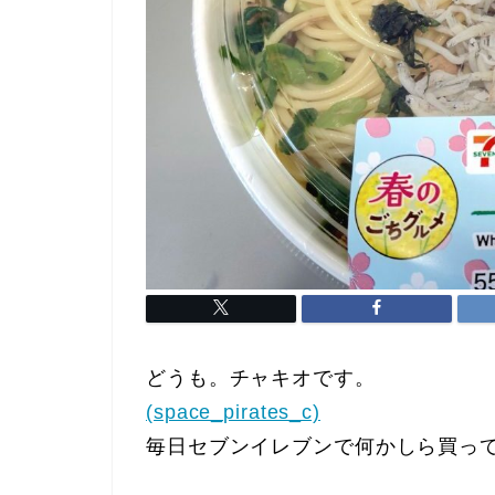
どうも。チャキオです。
(space_pirates_c)
毎日セブンイレブンで何かしら買っ