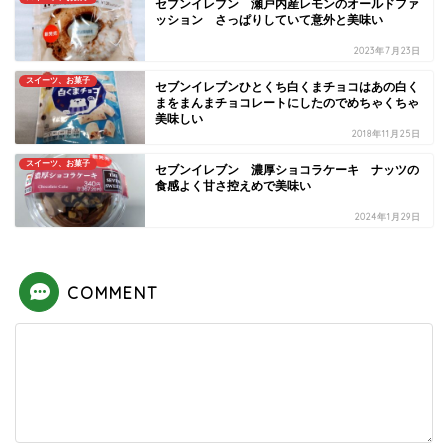
セブンイレブン 瀬戸内産レモンのオールドファ
ッション さっぱりしていて意外と美味い
2023年7月23日
スイーツ、お菓子
セブンイレブンひとくち白くまチョコはあの白く
まをまんまチョコレートにしたのでめちゃくちゃ
美味しい
2018年11月25日
スイーツ、お菓子
セブンイレブン 濃厚ショコラケーキ ナッツの
食感よく甘さ控えめで美味い
2024年1月29日
COMMENT