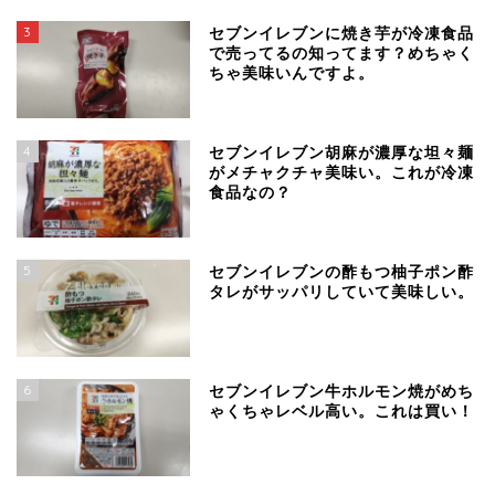
3
セブンイレブンに焼き芋が冷凍食品
で売ってるの知ってます？めちゃく
ちゃ美味いんですよ。
4
セブンイレブン胡麻が濃厚な坦々麺
がメチャクチャ美味い。これが冷凍
食品なの？
5
セブンイレブンの酢もつ柚子ポン酢
タレがサッパリしていて美味しい。
6
セブンイレブン牛ホルモン焼がめち
ゃくちゃレベル高い。これは買い！