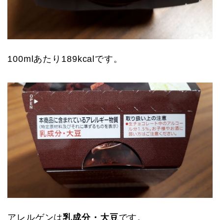
100mlあたり189kcalです。
アレルゲンは
乳成分・大豆
です。