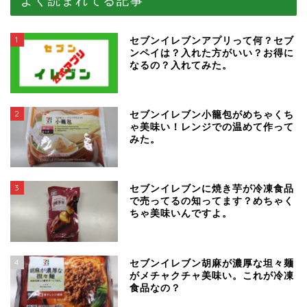
よく読まれてる記事
1
セブンイレブンアプリって何？セブ
ンペイは？入れた方がいい？お得に
なるの？入れてみた。
2
セブンイレブン小籠包がめちゃくち
ゃ美味い！レンジでの温めて作って
みた。
3
セブンイレブンに焼き芋が冷凍食品
で売ってるの知ってます？めちゃく
ちゃ美味いんですよ。
4
セブンイレブン胡麻が濃厚な坦々麺
がメチャクチャ美味い。これが冷凍
食品なの？