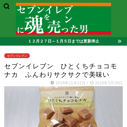
１２月２７日～１月５日までは更新停止
セブンイレブン
セブンイレブン ひとくちチョコモ
ナカ ふんわりサクサクで美味い
2018年11月12日
/
2019年3月29日