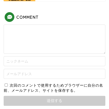
COMMENT
次回のコメントで使用するためブラウザーに自分の名
前、メールアドレス、サイトを保存する。