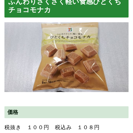
ふんわりさくさく軽い食感ひとくち
チョコモナカ
価格
税抜き １００円 税込み １０８円