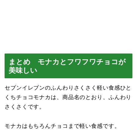
まとめ モナカとフワフワチョコが
美味しい
セブンイレブンのふんわりさくさく軽い食感ひと
くちチョコモナカは、商品名のとおり、ふんわり
さくさくです。
モナカはもちろんチョコまで軽い食感です。