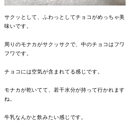
サクッとして、ふわっとしてチョコがめっちゃ美
味いです。
周りのモナカがサクッサクで、中のチョコはフワ
フワです。
チョコには空気が含まれてる感じです。
モナカが乾いてて、若干水分が持って行かれます
ね。
牛乳なんかと飲みたい感じです。