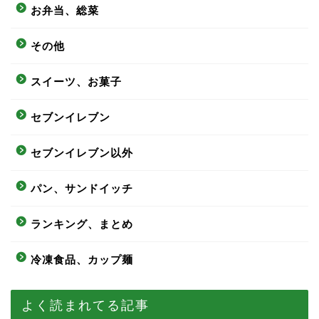
お弁当、総菜
その他
スイーツ、お菓子
セブンイレブン
セブンイレブン以外
パン、サンドイッチ
ランキング、まとめ
冷凍食品、カップ麺
よく読まれてる記事