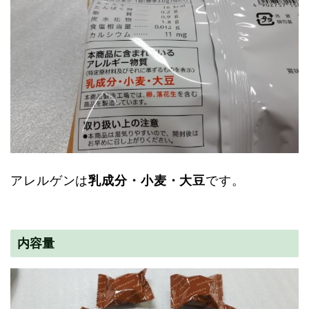
アレルゲンは
乳成分・小麦・大豆
です。
内容量