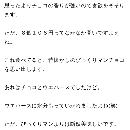
思ったよりチョコの香りが強いので食欲をそそり
ます。
ただ、８個１０８円ってなかなか高いですよえ
ね。
これ食べてると、昔懐かしのびっくりマンチョコ
を思い出します。
あれはチョコとウエハースでしたけど。
ウエハースに水分もっていかれましたよね(笑)
ただ、びっくりマンよりは断然美味しいです。