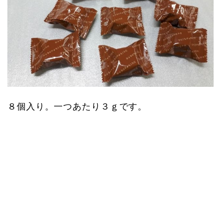
８個入り。一つあたり３ｇです。