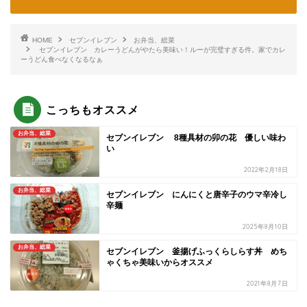
HOME
セブンイレブン
お弁当、総菜
セブンイレブン カレーうどんがやたら美味い！ルーが完璧すぎる件。家でカレ
ーうどん食べなくなるなぁ
こっちもオススメ
お弁当、総菜
セブンイレブン 8種具材の卯の花 優しい味わ
い
2022年2月18日
お弁当、総菜
セブンイレブン にんにくと唐辛子のウマ辛冷し
辛麺
2025年8月10日
お弁当、総菜
セブンイレブン 釜揚げふっくらしらす丼 めち
ゃくちゃ美味いからオススメ
2021年8月7日