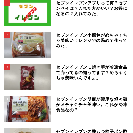
1
セブンイレブンアプリって何？セブ
ンペイは？入れた方がいい？お得に
なるの？入れてみた。
2
セブンイレブン小籠包がめちゃくち
ゃ美味い！レンジでの温めて作って
みた。
3
セブンイレブンに焼き芋が冷凍食品
で売ってるの知ってます？めちゃく
ちゃ美味いんですよ。
4
セブンイレブン胡麻が濃厚な坦々麺
がメチャクチャ美味い。これが冷凍
食品なの？
5
セブンイレブンの酢もつ柚子ポン酢