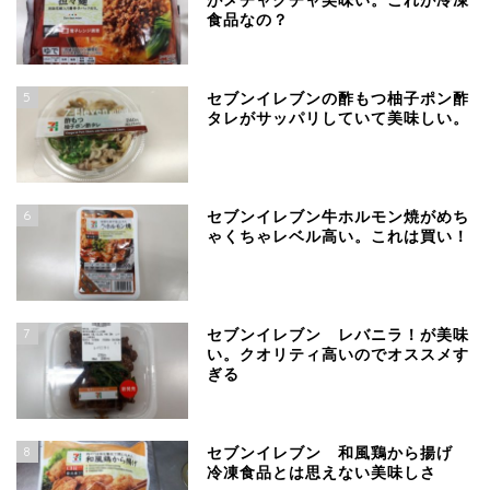
がメチャクチャ美味い。これが冷凍
食品なの？
5
セブンイレブンの酢もつ柚子ポン酢
タレがサッパリしていて美味しい。
6
セブンイレブン牛ホルモン焼がめち
ゃくちゃレベル高い。これは買い！
7
セブンイレブン レバニラ！が美味
い。クオリティ高いのでオススメす
ぎる
8
セブンイレブン 和風鶏から揚げ
冷凍食品とは思えない美味しさ