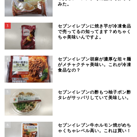
みた。
3
セブンイレブンに焼き芋が冷凍食品
で売ってるの知ってます？めちゃく
ちゃ美味いんですよ。
4
セブンイレブン胡麻が濃厚な坦々麺
がメチャクチャ美味い。これが冷凍
食品なの？
5
セブンイレブンの酢もつ柚子ポン酢
タレがサッパリしていて美味しい。
6
セブンイレブン牛ホルモン焼がめち
ゃくちゃレベル高い。これは買い！