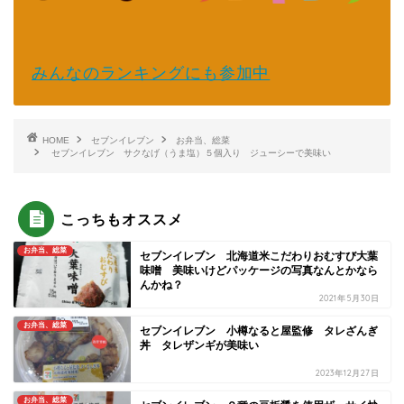
みんなのランキングにも参加中
HOME
セブンイレブン
お弁当、総菜
セブンイレブン サクなげ（うま塩）５個入り ジューシーで美味い
こっちもオススメ
お弁当、総菜
セブンイレブン 北海道米こだわりおむすび大葉
味噌 美味いけどパッケージの写真なんとかなら
んかね？
2021年5月30日
お弁当、総菜
セブンイレブン 小樽なると屋監修 タレざんぎ
丼 タレザンギが美味い
2023年12月27日
お弁当、総菜