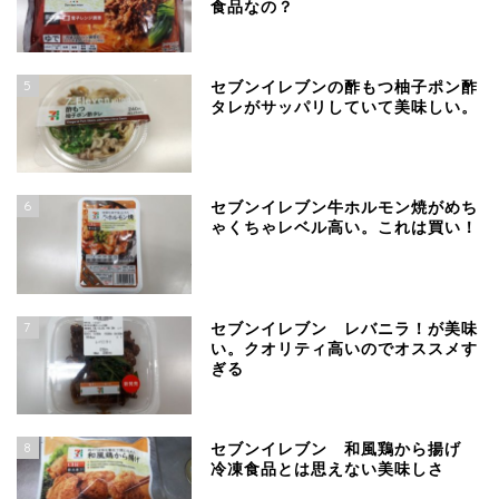
食品なの？
5
セブンイレブンの酢もつ柚子ポン酢
タレがサッパリしていて美味しい。
6
セブンイレブン牛ホルモン焼がめち
ゃくちゃレベル高い。これは買い！
7
セブンイレブン レバニラ！が美味
い。クオリティ高いのでオススメす
ぎる
8
セブンイレブン 和風鶏から揚げ
冷凍食品とは思えない美味しさ