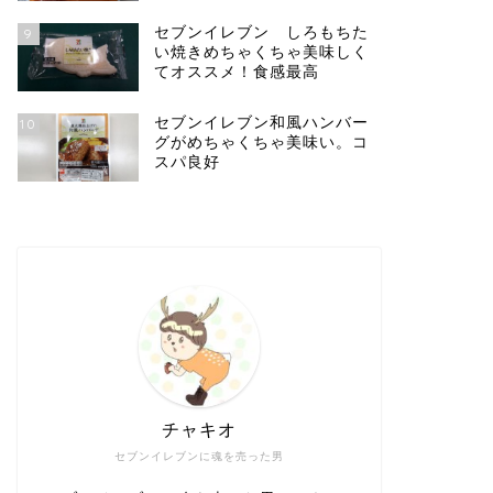
セブンイレブン しろもちた
9
い焼きめちゃくちゃ美味しく
てオススメ！食感最高
セブンイレブン和風ハンバー
10
グがめちゃくちゃ美味い。コ
スパ良好
チャキオ
セブンイレブンに魂を売った男