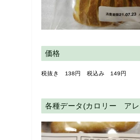
価格
税抜き 138円 税込み 149円
各種データ(カロリー アレ