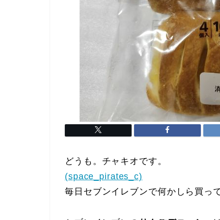
どうも。チャキオです。
(space_pirates_c)
毎日セブンイレブンで何かしら買っ