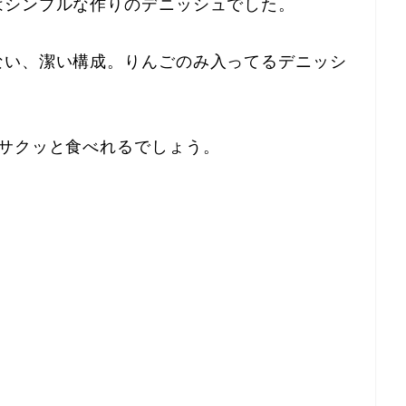
はシンプルな作りのデニッシュでした。
ない、潔い構成。りんごのみ入ってるデニッシ
でサクッと食べれるでしょう。