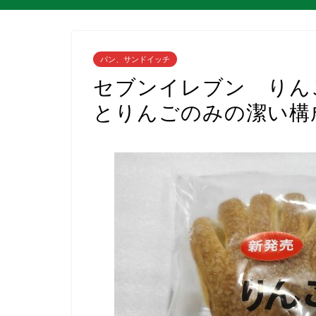
パン、サンドイッチ
セブンイレブン りん
とりんごのみの潔い構