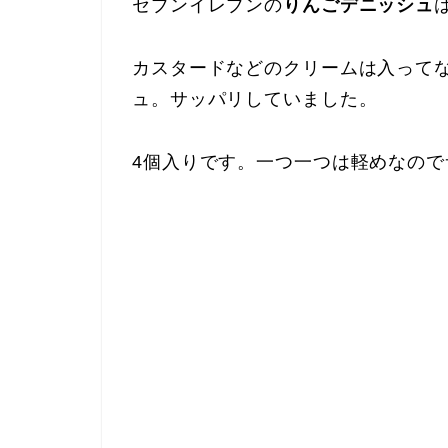
セブンイレブンの
りんごデニッシュ
カスタードなどのクリームは入って
ュ。サッパリしていました。
4個入りです。一つ一つは軽めなの