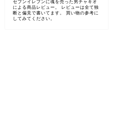
セブンイレブンに魂を売った男チャキオ
による商品レビュー。 レビューは全て独
断と偏見で書いてます。 買い物の参考に
してみてください。