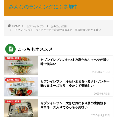
みんなのランキングにも参加中
HOME
セブンイレブン
お弁当、総菜
セブンイレブン ライスバーガー炭火焼肉カルビ 値段は高いけど美味い
こっちもオススメ
お弁当、総菜
セブンイレブンのおつまみ塩だれキャベツが濃い
味で美味い
2020年9月10日
お弁当、総菜
セブンイレブン 冷たいまま食べるタレザンギ一
味マヨネーズ入り 冷たくて美味しい
2023年8月9日
お弁当、総菜
セブンイレブン 大きなおにぎり豚の生姜焼き
マヨネーズ入りでめっちゃ美味い
2020年12月26日