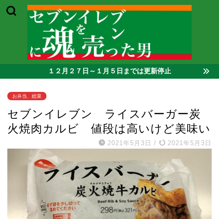
１２月２７日～１月５日までは更新停止
お弁当、総菜
セブンイレブン ライスバーガー炭
火焼肉カルビ 値段は高いけど美味い
2021年5月3日
/
2021年5月3日